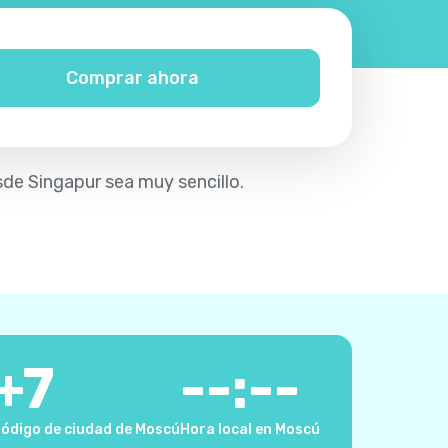
Comprar ahora
sde Singapur sea muy sencillo.
+
7
--:--
ódigo de ciudad de Moscú
Hora local en Moscú