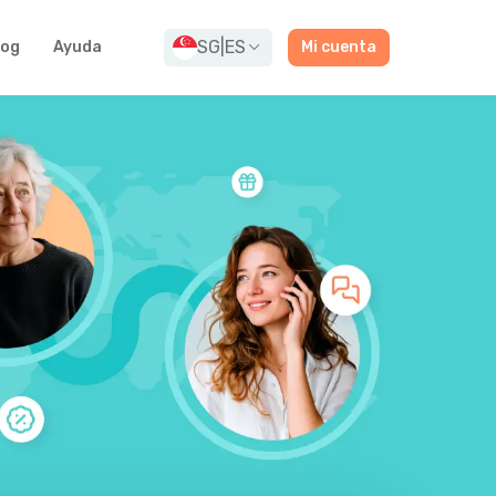
SG
|
ES
log
Ayuda
Mi cuenta