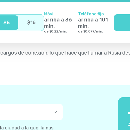
Móvil
Teléfono fijo
arriba a
36
arriba a
101
$
8
$
16
mín.
mín.
de
$
0.22
/
mín.
de
$
0.079
/
mín.
n cargos de conexión, lo que hace que llamar a Rusia de
C
 la ciudad a la que llamas