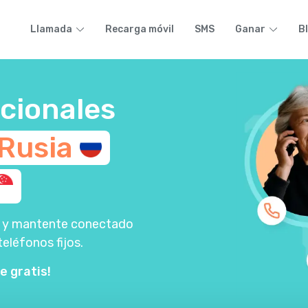
Llamada
Recarga móvil
SMS
Ganar
B
cionales
Rusia
lla y mantente conectado
teléfonos fijos.
e gratis!