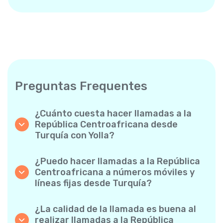
Preguntas Frequentes
¿Cuánto cuesta hacer llamadas a la
República Centroafricana desde
Turquía con Yolla?
Yolla ofrece tarifas asequibles por minuto
para llamadas a la República Centroafricana.
¿Puedo hacer llamadas a la República
Simplemente consulta las tarifas más
Centroafricana a números móviles y
recientes en la app: sin cargos ocultos, sin
líneas fijas desde Turquía?
sorpresas.
¡Sí! Yolla te permite realizar llamadas tanto a
móviles como a líneas fijas a la República
¿La calidad de la llamada es buena al
Centroafricana con facilidad.
realizar llamadas a la República