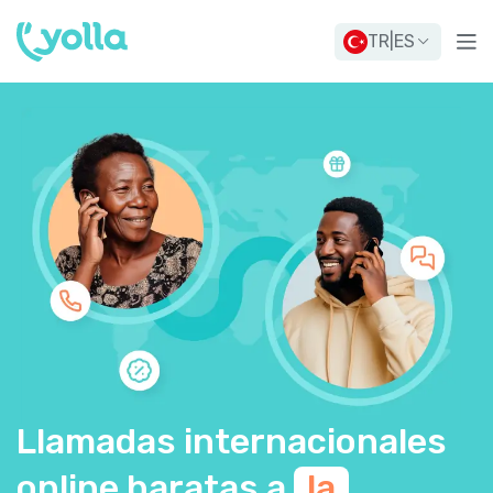
TR
|
ES
Llamadas internacionales
online baratas a
la