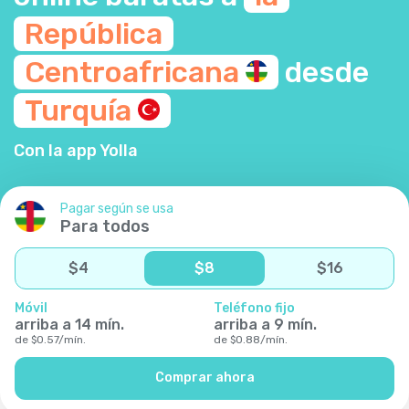
República
Centroafricana
desde
Turquía
Con la app Yolla
Pagar según se usa
Para todos
$
4
$
8
$
16
Móvil
Teléfono fijo
arriba a
14
mín.
arriba a
9
mín.
de
$
0.57
/
mín.
de
$
0.88
/
mín.
Comprar ahora