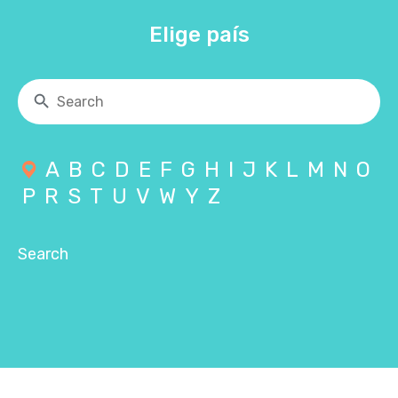
Elige país
A
B
C
D
E
F
G
H
I
J
K
L
M
N
O
P
R
S
T
U
V
W
Y
Z
Search