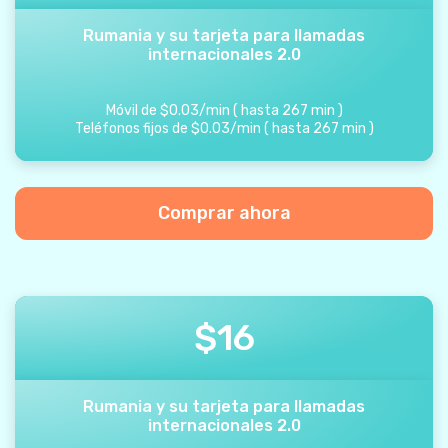
Rumania y su tarjeta para llamadas
internacionales 2.0
Móvil de
$
0.03
/
min
(
hasta
267
min
)
Teléfonos fijos de
$
0.03
/
min
(
hasta
267
min
)
Comprar ahora
$
16
Rumania y su tarjeta para llamadas
internacionales 2.0