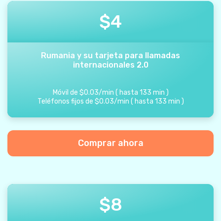
$
4
Rumania y su tarjeta para llamadas
internacionales 2.0
Móvil de
$
0.03
/
min
(
hasta
133
min
)
Teléfonos fijos de
$
0.03
/
min
(
hasta
133
min
)
Comprar ahora
$
8