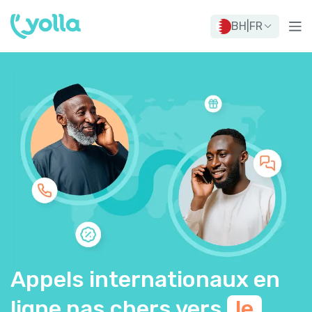
BH
|
FR
Appels internationaux en
ligne pas chers vers
le