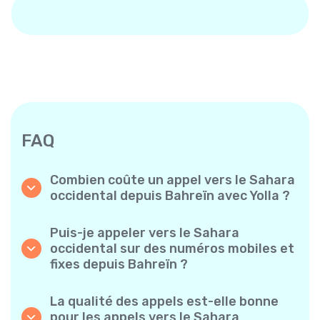
FAQ
Combien coûte un appel vers le Sahara
occidental depuis Bahreïn avec Yolla ?
Yolla propose des tarifs à la minute
abordables pour les appels vers le Sahara
Puis-je appeler vers le Sahara
occidental. Consultez simplement les tarifs
occidental sur des numéros mobiles et
les plus récents dans l’application — sans frais
fixes depuis Bahreïn ?
cachés, sans mauvaise surprise.
Oui ! Yolla vous permet de passer des appels
vers des téléphones mobiles et des lignes
La qualité des appels est-elle bonne
fixes vers le Sahara occidental en toute
pour les appels vers le Sahara