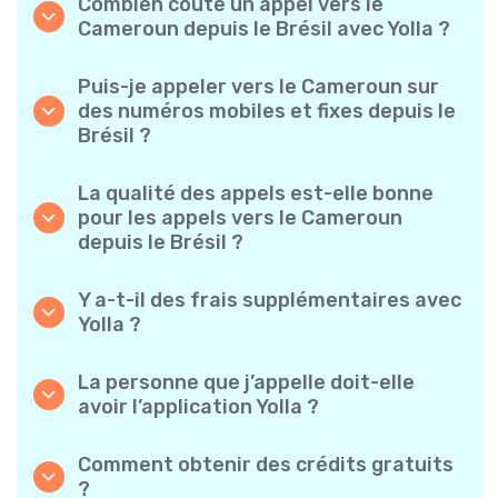
Combien coûte un appel vers le
Cameroun depuis le Brésil avec Yolla ?
Yolla propose des tarifs à la minute
abordables pour les appels vers le Cameroun.
Puis-je appeler vers le Cameroun sur
Consultez simplement les tarifs les plus
des numéros mobiles et fixes depuis le
récents dans l’application — sans frais
Brésil ?
cachés, sans mauvaise surprise.
Oui ! Yolla vous permet de passer des appels
vers des téléphones mobiles et des lignes
La qualité des appels est-elle bonne
fixes vers le Cameroun en toute simplicité.
pour les appels vers le Cameroun
depuis le Brésil ?
Absolument. Yolla garantit une qualité audio
claire et fiable, pour que vos conversations
Y a-t-il des frais supplémentaires avec
sonnent comme des appels locaux.
Yolla ?
Non. Yolla propose des tarifs à la minute
transparents, sans frais cachés — pas
La personne que j’appelle doit-elle
d’abonnement mensuel obligatoire ni de frais
avoir l’application Yolla ?
de connexion.
Pas du tout. Vous pouvez appeler n’importe
quel numéro, même si votre contact n’utilise
Comment obtenir des crédits gratuits
pas Yolla. Toutefois, les appels Yolla-à-Yolla
?
sont totalement gratuits si les deux