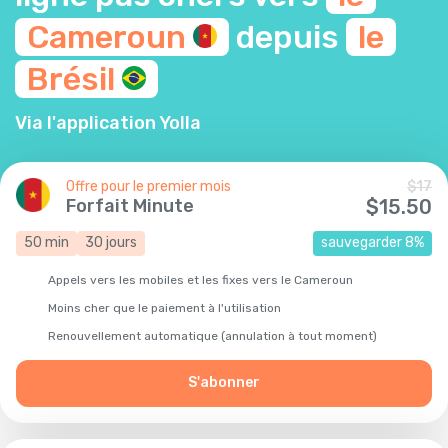
Cameroun
depuis
le
Brésil
Via l'application Yolla
Offre pour le premier mois
$
17
Forfait Minute
$
15.50
50
min
30
jours
sauvegarder
8
%
Appels vers les mobiles et les fixes vers le Cameroun
Moins cher que le paiement à l'utilisation
Renouvellement automatique (annulation à tout moment)
S'abonner