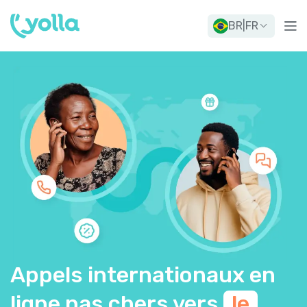
BR
|
FR
Appels internationaux en
ligne pas chers vers
le