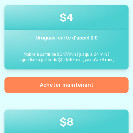
$
4
Uruguay: carte d'appel 2.0
Mobile à partir de
$
0.17
/
min
(
jusqu'à
24
min
)
Ligne fixe à partir de
$
0.055
/
min
(
jusqu'à
73
min
)
Acheter maintenant
$
8