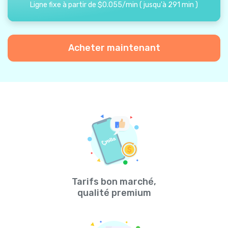
Ligne fixe à partir de
$
0.055
/
min
(
jusqu'à
291
min
)
Acheter maintenant
Tarifs bon marché,
qualité premium