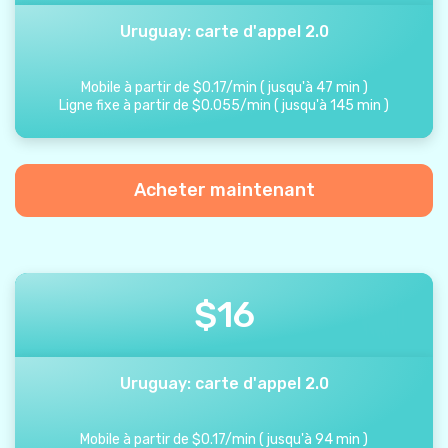
Uruguay: carte d'appel 2.0
Mobile à partir de
$
0.17
/
min
(
jusqu'à
47
min
)
Ligne fixe à partir de
$
0.055
/
min
(
jusqu'à
145
min
)
Acheter maintenant
$
16
Uruguay: carte d'appel 2.0
Mobile à partir de
$
0.17
/
min
(
jusqu'à
94
min
)