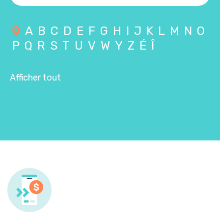
A
B
C
D
E
F
G
H
I
J
K
L
M
N
O
P
Q
R
S
T
U
V
W
Y
Z
É
Î
Afficher tout