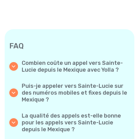
FAQ
Combien coûte un appel vers Sainte-
Lucie depuis le Mexique avec Yolla ?
Yolla propose des tarifs à la minute
abordables pour les appels vers Sainte-Lucie.
Puis-je appeler vers Sainte-Lucie sur
Consultez simplement les tarifs les plus
des numéros mobiles et fixes depuis le
récents dans l’application — sans frais
Mexique ?
cachés, sans mauvaise surprise.
Oui ! Yolla vous permet de passer des appels
vers des téléphones mobiles et des lignes
La qualité des appels est-elle bonne
fixes vers Sainte-Lucie en toute simplicité.
pour les appels vers Sainte-Lucie
depuis le Mexique ?
Absolument. Yolla garantit une qualité audio