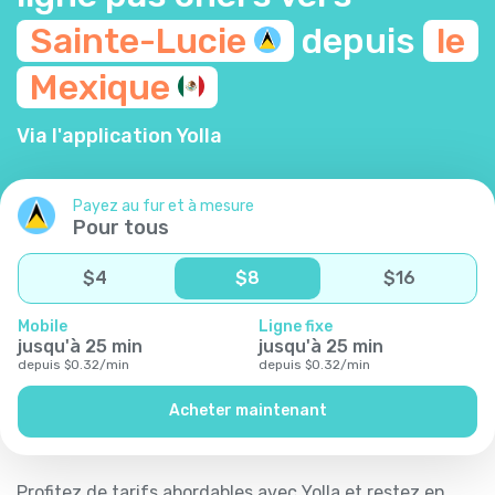
Sainte-Lucie
depuis
le
Mexique
Via l'application Yolla
Payez au fur et à mesure
Pour tous
$
4
$
8
$
16
Mobile
Ligne fixe
jusqu'à
25
min
jusqu'à
25
min
depuis
$
0.32
/
min
depuis
$
0.32
/
min
Acheter maintenant
Profitez de tarifs abordables avec Yolla et restez en