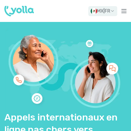
MX
|
FR
Appels internationaux en
ligne pas chers vers