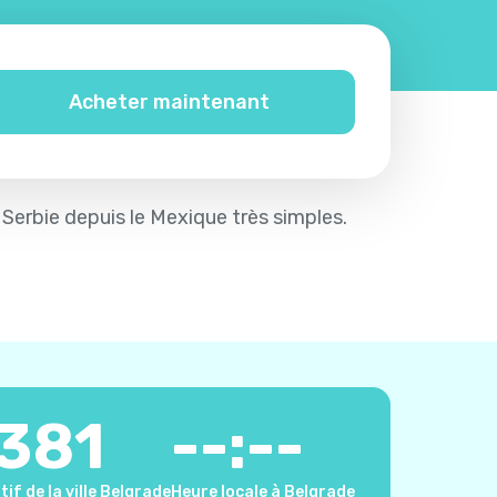
Acheter maintenant
a Serbie depuis le Mexique très simples.
381
--:--
tif de la ville Belgrade
Heure locale à Belgrade