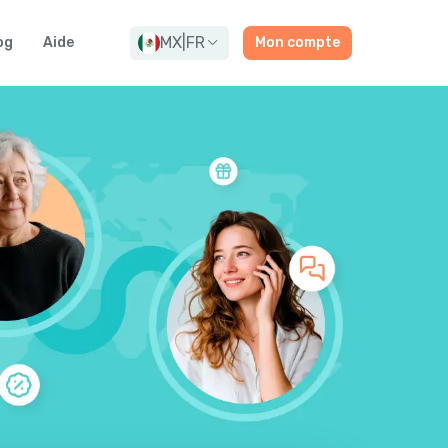
MX
|
FR
og
Aide
Mon compte