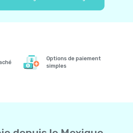
Options de paiement
caché
simples
bie depuis le Mexique