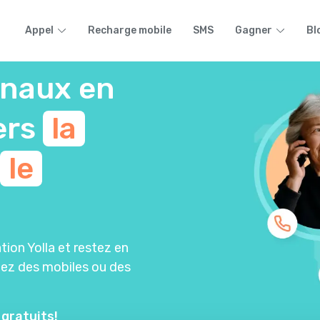
Appel
Recharge mobile
SMS
Gagner
Bl
onaux en
ers
la
le
tion Yolla et restez en
iez des mobiles ou des
 gratuits!