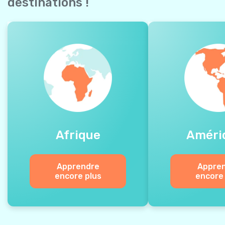
destinations !
Afrique
Améri
Apprendre
Appre
encore plus
encore 