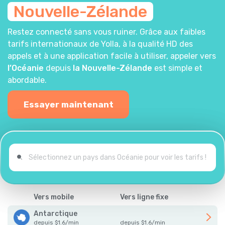
Nouvelle-Zélande
Restez connecté sans vous ruiner. Grâce aux faibles
tarifs internationaux de Yolla, à la qualité HD des
appels et à une application facile à utiliser, appeler vers
l’Océanie
depuis
la Nouvelle-Zélande
est simple et
abordable.
Essayer maintenant
Vers mobile
Vers ligne fixe
Antarctique
depuis
$
1.6
/
min
depuis
$
1.6
/
min