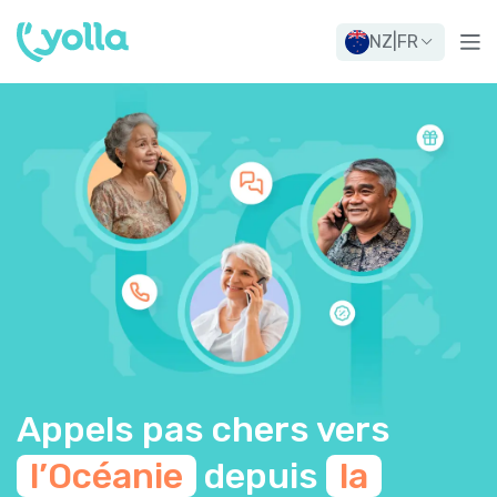
NZ
|
FR
Appels pas chers vers
l’Océanie
depuis
la