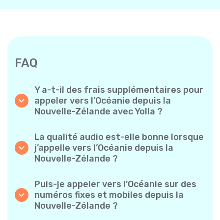
FAQ
Y a-t-il des frais supplémentaires pour
appeler vers l’Océanie depuis la
Nouvelle-Zélande avec Yolla ?
Yolla utilise un système de facturation simple
à la minute – vous ne payez que pour le temps
La qualité audio est-elle bonne lorsque
de conversation. Aucun frais caché, aucun
j’appelle vers l’Océanie depuis la
abonnement mensuel obligatoire ni frais de
Nouvelle-Zélande ?
mise en service.
Oui. Yolla offre un son HD de qualité
supérieure pour tous les appels, ce qui donne
Puis-je appeler vers l’Océanie sur des
l’impression de parler à quelqu’un de votre
numéros fixes et mobiles depuis la
quartier, même s’il est à l’autre bout du
Nouvelle-Zélande ?
monde.
Absolument. Yolla prend en charge tous les