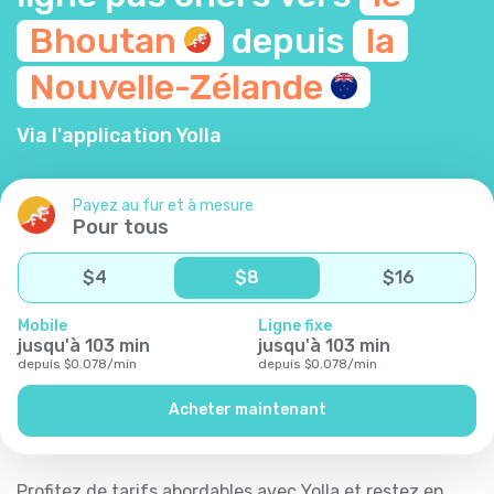
Bhoutan
depuis
la
Nouvelle-Zélande
Via l'application Yolla
Payez au fur et à mesure
Pour tous
$
4
$
8
$
16
Mobile
Ligne fixe
jusqu'à
103
min
jusqu'à
103
min
depuis
$
0.078
/
min
depuis
$
0.078
/
min
Acheter maintenant
Profitez de tarifs abordables avec Yolla et restez en