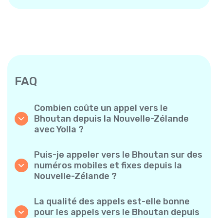
FAQ
Combien coûte un appel vers le
Bhoutan depuis la Nouvelle-Zélande
avec Yolla ?
Yolla propose des tarifs à la minute
abordables pour les appels vers le Bhoutan.
Puis-je appeler vers le Bhoutan sur des
Consultez simplement les tarifs les plus
numéros mobiles et fixes depuis la
récents dans l’application — sans frais
Nouvelle-Zélande ?
cachés, sans mauvaise surprise.
Oui ! Yolla vous permet de passer des appels
vers des téléphones mobiles et des lignes
La qualité des appels est-elle bonne
fixes vers le Bhoutan en toute simplicité.
pour les appels vers le Bhoutan depuis