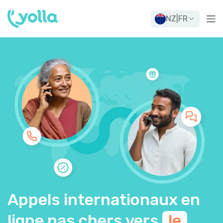
NZ
|
FR
Appels internationaux en
ligne pas chers vers
le