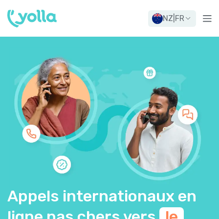
NZ
|
FR
Appels internationaux en
ligne pas chers vers
le