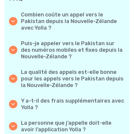
Combien coûte un appel vers le
Pakistan depuis la Nouvelle-Zélande
avec Yolla ?
Yolla propose des tarifs à la minute
abordables pour les appels vers le Pakistan.
Puis-je appeler vers le Pakistan sur
Consultez simplement les tarifs les plus
des numéros mobiles et fixes depuis la
récents dans l’application — sans frais
Nouvelle-Zélande ?
cachés, sans mauvaise surprise.
Oui ! Yolla vous permet de passer des appels
vers des téléphones mobiles et des lignes
La qualité des appels est-elle bonne
fixes vers le Pakistan en toute simplicité.
pour les appels vers le Pakistan depuis
la Nouvelle-Zélande ?
Absolument. Yolla garantit une qualité audio
claire et fiable, pour que vos conversations
Y a-t-il des frais supplémentaires avec
sonnent comme des appels locaux.
Yolla ?
Non. Yolla propose des tarifs à la minute
transparents, sans frais cachés — pas
La personne que j’appelle doit-elle
d’abonnement mensuel obligatoire ni de frais
avoir l’application Yolla ?
de connexion.