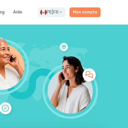
PE
|
FR
og
Aide
Mon compte