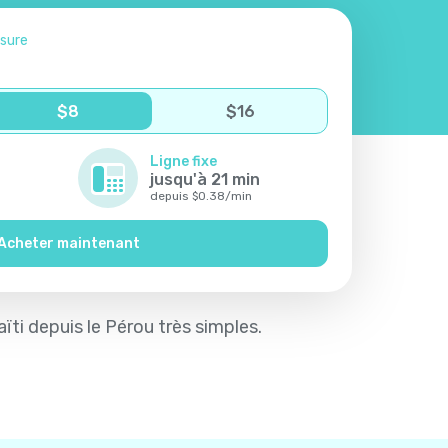
esure
$
8
$
16
Ligne fixe
jusqu'à
21
min
depuis
$
0.38
/
min
Acheter maintenant
aïti depuis le Pérou très simples.