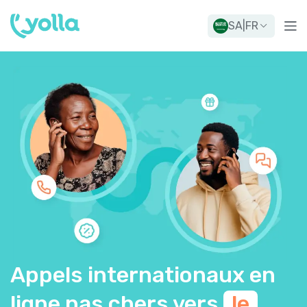
SA
|
FR
Appels internationaux en
ligne pas chers vers
le