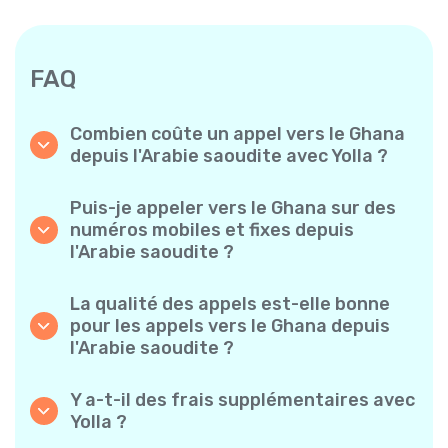
FAQ
Combien coûte un appel vers le Ghana
depuis l'Arabie saoudite avec Yolla ?
Yolla propose des tarifs à la minute
abordables pour les appels vers le Ghana.
Puis-je appeler vers le Ghana sur des
Consultez simplement les tarifs les plus
numéros mobiles et fixes depuis
récents dans l’application — sans frais
l'Arabie saoudite ?
cachés, sans mauvaise surprise.
Oui ! Yolla vous permet de passer des appels
vers des téléphones mobiles et des lignes
La qualité des appels est-elle bonne
fixes vers le Ghana en toute simplicité.
pour les appels vers le Ghana depuis
l'Arabie saoudite ?
Absolument. Yolla garantit une qualité audio
claire et fiable, pour que vos conversations
Y a-t-il des frais supplémentaires avec
sonnent comme des appels locaux.
Yolla ?
Non. Yolla propose des tarifs à la minute