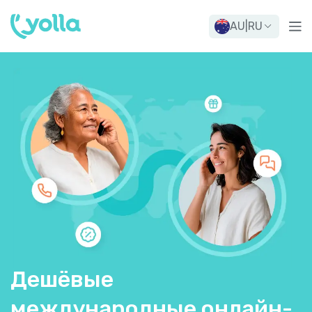
AU
|
RU
Дешёвые
международные онлайн-