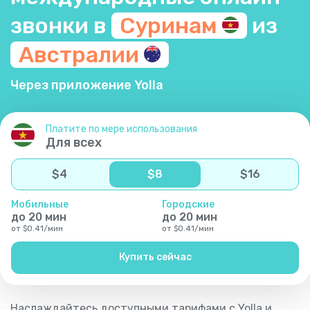
звонки в
Суринам
из
Австралии
Через приложение Yolla
Платите по мере использования
Для всех
$
4
$
8
$
16
Мобильные
Городские
до
20
мин
до
20
мин
от
$
0.41
/
мин
от
$
0.41
/
мин
Купить сейчас
Наслаждайтесь доступными тарифами с Yolla и