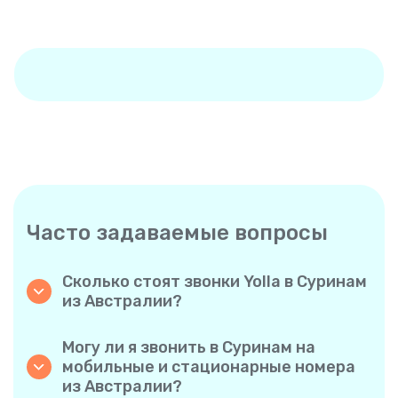
Часто задаваемые вопросы
Сколько стоят звонки Yolla в Суринам
из Австралии?
Yolla предлагает доступные тарифы на
звонки в Суринам. Ознакомьтесь с
Могу ли я звонить в Суринам на
актуальными тарифами в приложении —
мобильные и стационарные номера
никаких скрытых комиссий, никаких
из Австралии?
неожиданностей.