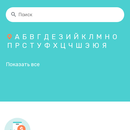
А
Б
В
Г
Д
Е
З
И
Й
К
Л
М
Н
О
П
Р
С
Т
У
Ф
Х
Ц
Ч
Ш
Э
Ю
Я
Показать все