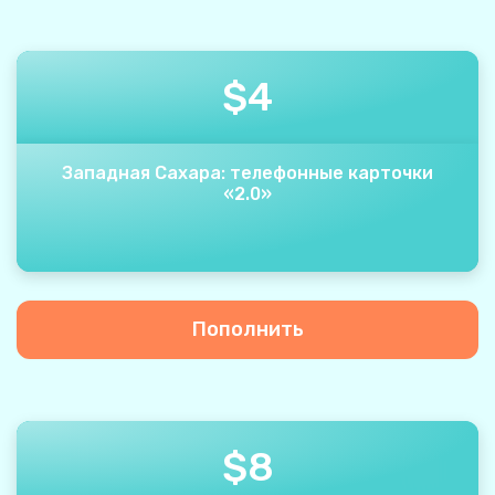
$
4
Западная Сахара: телефонные карточки
«2.0»
Пополнить
$
8