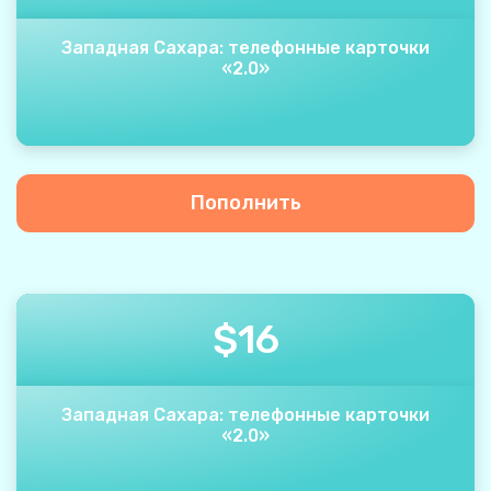
Западная Сахара: телефонные карточки
«2.0»
Пополнить
$
16
Западная Сахара: телефонные карточки
«2.0»