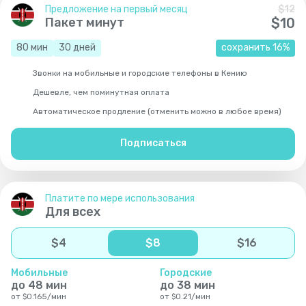
Предложение на первый месяц
$
12
Пакет минут
$
10
80
мин
30
дней
сохранить
16
%
Звонки на мобильные и городские телефоны в Кению
Дешевле, чем поминутная оплата
Автоматическое продление (отменить можно в любое время)
Подписаться
Платите по мере использования
Для всех
$
4
$
8
$
16
Мобильные
Городские
до
48
мин
до
38
мин
от
$
0.165
/
мин
от
$
0.21
/
мин