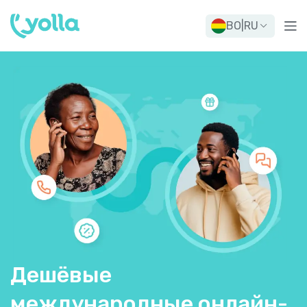
BO
|
RU
Дешёвые
международные онлайн-