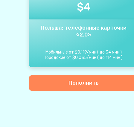
$
4
Польша: телефонные карточки
«2.0»
Мобильные от
$
0.119
/
мин
(
до
34
мин
)
Городские от
$
0.035
/
мин
(
до
114
мин
)
Пополнить