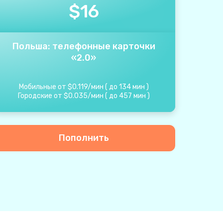
$
16
Польша: телефонные карточки
«2.0»
Мобильные от
$
0.119
/
мин
(
до
134
мин
)
Городские от
$
0.035
/
мин
(
до
457
мин
)
Пополнить