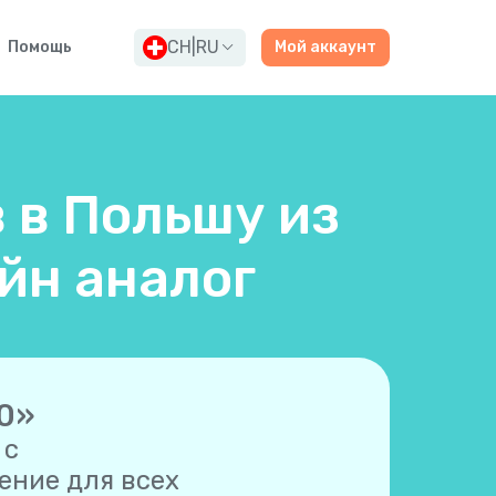
CH
|
RU
Помощь
Мой аккаунт
 в Польшу из
йн аналог
.0»
 с
ние для всех