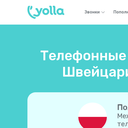
Звонки
Попол
Телефонные 
Швейцари
По
Ме
те