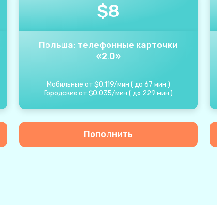
$
8
Польша: телефонные карточки
«2.0»
Мобильные от
$
0.119
/
мин
(
до
67
мин
)
Городские от
$
0.035
/
мин
(
до
229
мин
)
Пополнить