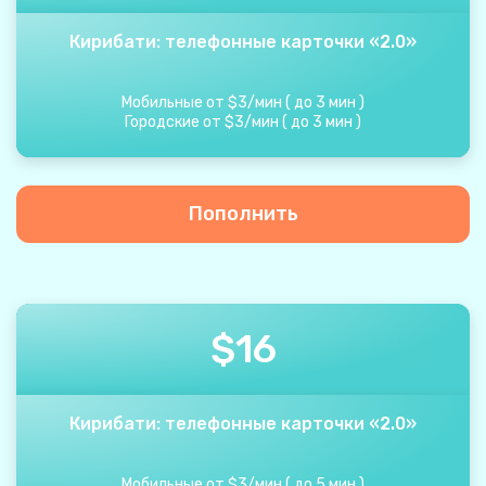
Кирибати: телефонные карточки «2.0»
Мобильные от
$
3
/
мин
(
до
3
мин
)
Городские от
$
3
/
мин
(
до
3
мин
)
Пополнить
$
16
Кирибати: телефонные карточки «2.0»
Мобильные от
$
3
/
мин
(
до
5
мин
)