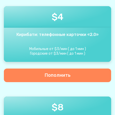
$
4
Кирибати: телефонные карточки «2.0»
Мобильные от
$
3
/
мин
(
до
1
мин
)
Городские от
$
3
/
мин
(
до
1
мин
)
Пополнить
$
8