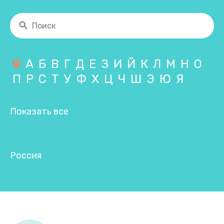
А
Б
В
Г
Д
Е
З
И
Й
К
Л
М
Н
О
П
Р
С
Т
У
Ф
Х
Ц
Ч
Ш
Э
Ю
Я
Показать все
Россия