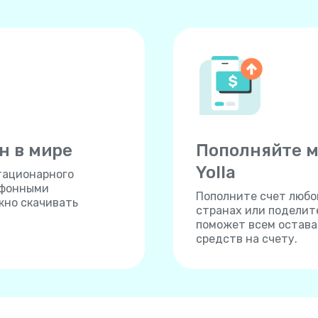
н в мире
Пополняйте м
Yolla
тационарного
ефонными
Пополните счет любог
жно скачивать
странах или поделите
поможет всем остават
средств на счету.