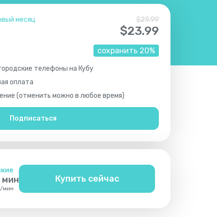
рвый месяц
$
29.99
$
23.99
сохранить
20
%
 городские телефоны на Кубу
ная оплата
ние (отменить можно в любое время)
Подписаться
ские
Купить сейчас
мин
/
мин