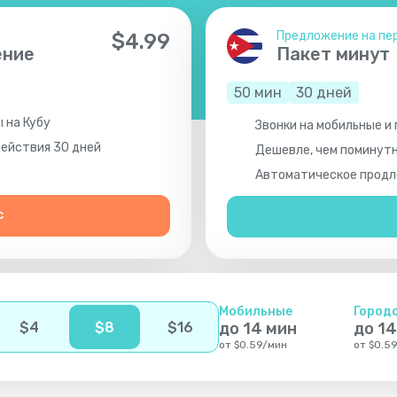
Предложение на пе
$
4.99
ение
Пакет минут
50
мин
30
дней
 на Кубу
Звонки на мобильные и
действия 30 дней
Дешевле, чем поминут
Автоматическое продле
с
Мобильные
Город
$
4
$
8
$
16
до
14
мин
до
14
от
$
0.59
/
мин
от
$
0.59