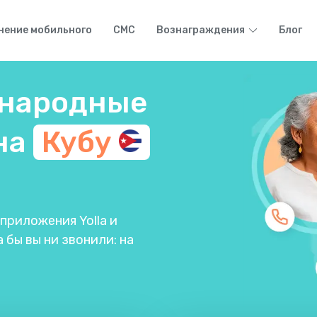
нение мобильного
СМС
Вознаграждения
Блог
народные
на
Кубу
риложения Yolla и
 бы вы ни звонили: на