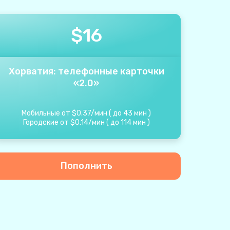
$
16
Хорватия: телефонные карточки
«2.0»
Мобильные от
$
0.37
/
мин
(
до
43
мин
)
Городские от
$
0.14
/
мин
(
до
114
мин
)
Пополнить