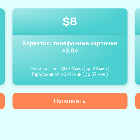
$
8
Хорватия: телефонные карточки
«2.0»
Мобильные от
$
0.37
/
мин
(
до
22
мин
)
Городские от
$
0.14
/
мин
(
до
57
мин
)
Пополнить