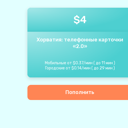
$
4
Хорватия: телефонные карточки
«2.0»
Мобильные от
$
0.37
/
мин
(
до
11
мин
)
Городские от
$
0.14
/
мин
(
до
29
мин
)
Пополнить