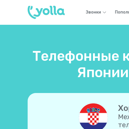
Звонки
Попол
Телефонные к
Японии
Хо
Ме
те