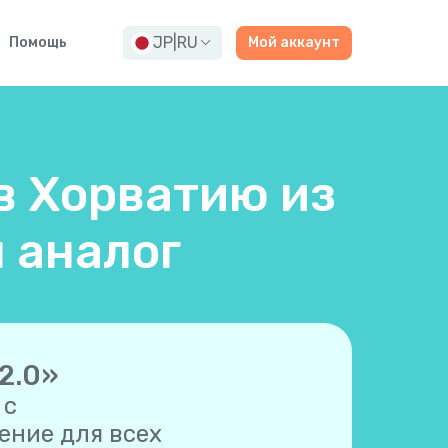
JP
|
RU
Помощь
Мой аккаунт
в Хорватию из
 аналог
2.0»
 с
ние для всех