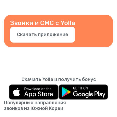
совершении звонков, чтобы ваши контакты
кредитов вы зарабатываете.
знали, что это вы. Вы также можете
добавить другие номера. Просто
подтвердите номер в приложении.
Звонки и СМС с Yolla
Скачать приложение
Скачать Yolla и получить бонус
Популярные направления
звонков из Южной Кореи