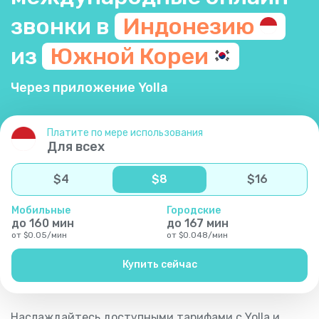
звонки в
Индонезию
из
Южной
Кореи
Через приложение Yolla
Платите по мере использования
Для всех
$
4
$
8
$
16
Мобильные
Городские
до
160
мин
до
167
мин
от
$
0.05
/
мин
от
$
0.048
/
мин
Купить сейчас
Наслаждайтесь доступными тарифами с Yolla и