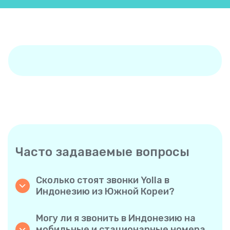
Часто задаваемые вопросы
Сколько стоят звонки Yolla в
Индонезию из Южной Кореи?
Yolla предлагает доступные тарифы на
звонки в Индонезию. Ознакомьтесь с
Могу ли я звонить в Индонезию на
актуальными тарифами в приложении —
мобильные и стационарные номера