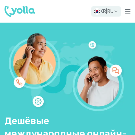
KR
|
RU
Дешёвые
международные онлайн-