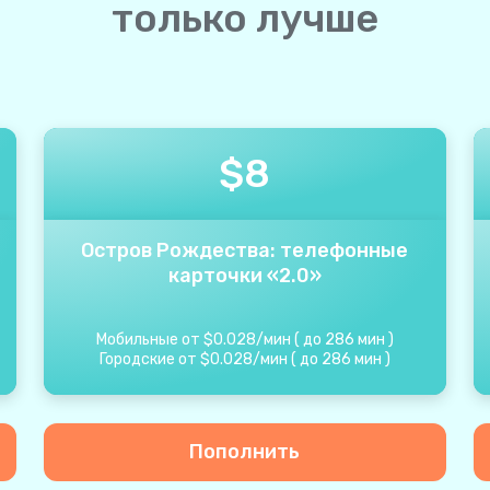
только лучше
$
8
Остров Рождества: телефонные
карточки «2.0»
Мобильные от
$
0.028
/
мин
(
до
286
мин
)
Городские от
$
0.028
/
мин
(
до
286
мин
)
Пополнить