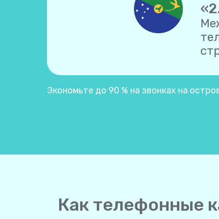
«2
Ме
те
ст
Экономьте до 90 % на звонках на остро
Как телефонные к