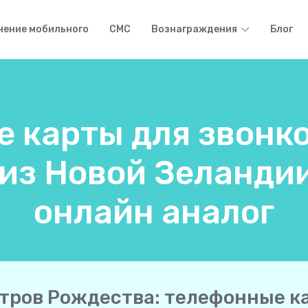
нение мобильного
СМС
Вознаграждения
Блог
 карты для звонко
из Новой Зеланди
онлайн аналог
тров Рождества: телефонные к