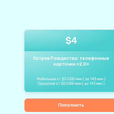
$
4
Остров Рождества: телефонные
карточки «2.0»
Мобильные от
$
0.028
/
мин
(
до
143
мин
)
Городские от
$
0.028
/
мин
(
до
143
мин
)
Пополнить