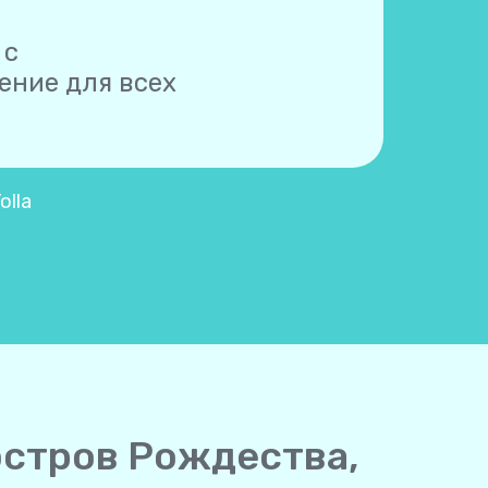
 с
ние для всех
olla
остров Рождества,