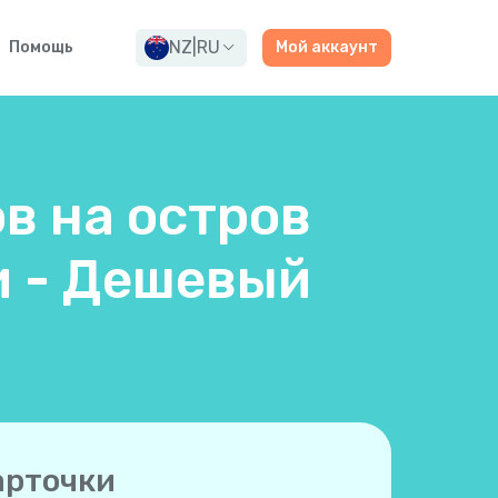
NZ
|
RU
Помощь
Мой аккаунт
в на остров
и - Дешевый
арточки