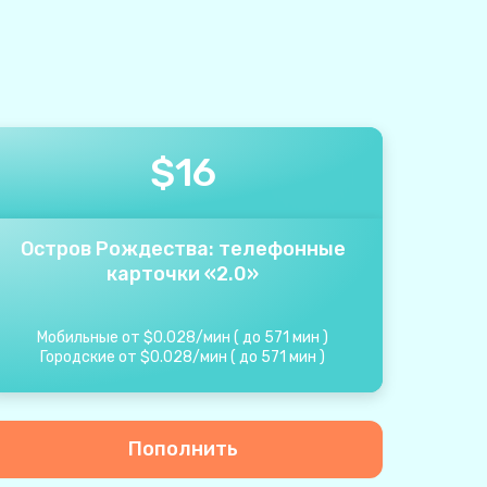
$
16
Остров Рождества: телефонные
карточки «2.0»
Мобильные от
$
0.028
/
мин
(
до
571
мин
)
Городские от
$
0.028
/
мин
(
до
571
мин
)
Пополнить