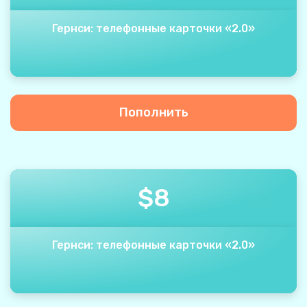
Гернси: телефонные карточки «2.0»
Пополнить
$
8
Гернси: телефонные карточки «2.0»