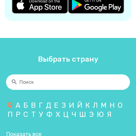
Выбрать страну
А
Б
В
Г
Д
Е
З
И
Й
К
Л
М
Н
О
П
Р
С
Т
У
Ф
Х
Ц
Ч
Ш
Э
Ю
Я
Показать все