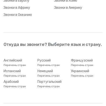
Звонки
в Европу
Звонки
в Азию
Звонки
в Африку
Звонки
в Америку
Звонки
в Океанию
Откуда вы звоните? Выберите язык и страну.
Английский
Русский
Французский
Перечень стран
Перечень стран
Перечень стран
Испанский
Немецкий
Украинский
Перечень стран
Перечень стран
Перечень стран
Арабский
Португальский
Перечень стран
Перечень стран