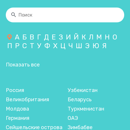
А
Б
В
Г
Д
Е
З
И
Й
К
Л
М
Н
О
П
Р
С
Т
У
Ф
Х
Ц
Ч
Ш
Э
Ю
Я
Показать все
Россия
Узбекистан
Великобритания
Беларусь
Молдова
Туркменистан
Германия
ОАЭ
Сейшельские острова
Зимбабве