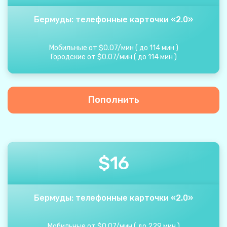
Бермуды: телефонные карточки «2.0»
Мобильные от
$
0.07
/
мин
(
до
114
мин
)
Городские от
$
0.07
/
мин
(
до
114
мин
)
Пополнить
$
16
Бермуды: телефонные карточки «2.0»
Мобильные от
$
0.07
/
мин
(
до
229
мин
)