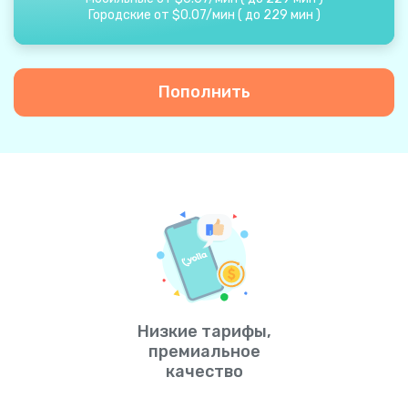
Городские от
$
0.07
/
мин
(
до
229
мин
)
Пополнить
Низкие тарифы,
премиальное
качество