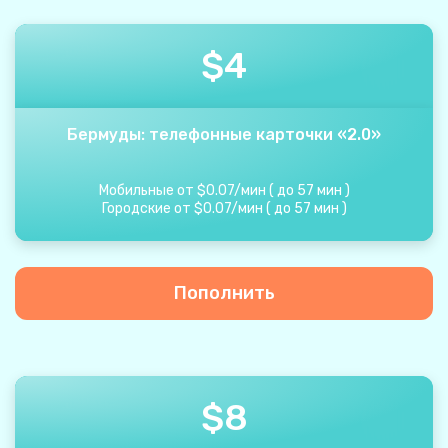
$
4
Бермуды: телефонные карточки «2.0»
Мобильные от
$
0.07
/
мин
(
до
57
мин
)
Городские от
$
0.07
/
мин
(
до
57
мин
)
Пополнить
$
8