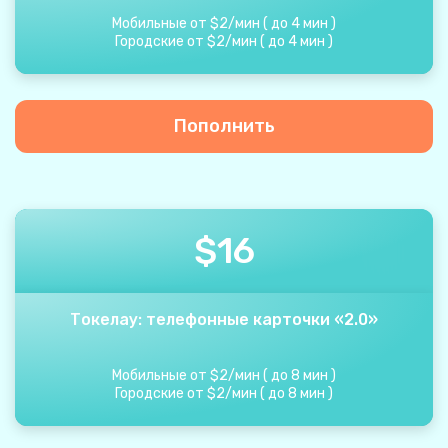
Мобильные от
$
2
/
мин
(
до
4
мин
)
Городские от
$
2
/
мин
(
до
4
мин
)
Пополнить
$
16
Токелау: телефонные карточки «2.0»
Мобильные от
$
2
/
мин
(
до
8
мин
)
Городские от
$
2
/
мин
(
до
8
мин
)