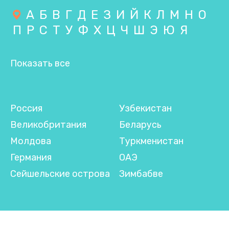
А
Б
В
Г
Д
Е
З
И
Й
К
Л
М
Н
О
П
Р
С
Т
У
Ф
Х
Ц
Ч
Ш
Э
Ю
Я
Показать все
Россия
Узбекистан
Великобритания
Беларусь
Молдова
Туркменистан
Германия
ОАЭ
Сейшельские острова
Зимбабве