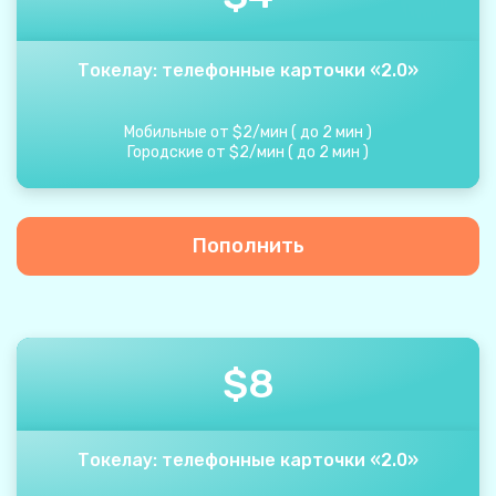
Токелау: телефонные карточки «2.0»
Мобильные от
$
2
/
мин
(
до
2
мин
)
Городские от
$
2
/
мин
(
до
2
мин
)
Пополнить
$
8
Токелау: телефонные карточки «2.0»