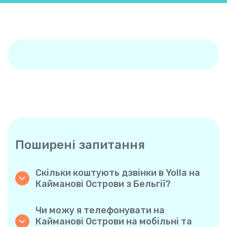
Поширені запитання
Скільки коштують дзвінки в Yolla на
Кайманові Острови з Бельгії?
Yolla пропонує доступні похвилинні тарифи
на дзвінки на Кайманові Острови. Просто
Чи можу я телефонувати на
ознайомтеся з актуальними тарифами у
Кайманові Острови на мобільні та
застосунку — жодних прихованих комісій,