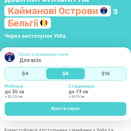
Кайманові
Острови
з
Бельгії
Через застосунок Yolla
Оплата за використання
Для всіх
$
4
$
8
$
16
Мобільні
Стаціонарні
до
35
хв
до
73
хв
з
$
0.23
/
хв
з
$
0.11
/
хв
Купити зараз
Користуйтеся доступними тарифами з Yolla та