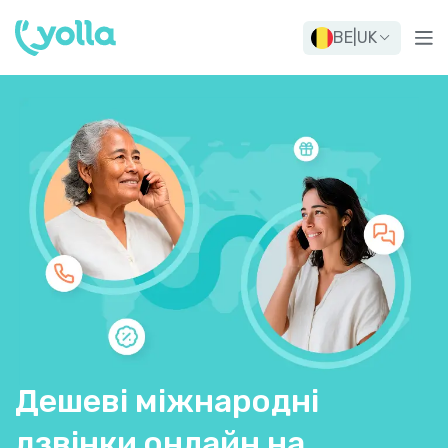
BE
|
UK
Дешеві міжнародні
дзвінки онлайн на