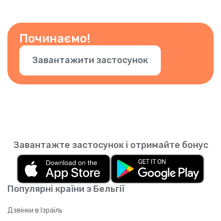
безплатних кредитів ви заробляєте.
знали, що це ви. Ви також можете додати
інші номери. Просто підтвердьте номер у
застосунку.
Починаємо!
Завантажити застосунок
Завантажте застосунок і отримайте бонус
Популярні країни з Бельгії
Дзвінки в Ізраїль