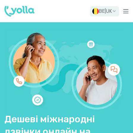
BE
|
UK
Дешеві міжнародні
дзвінки онлайн на