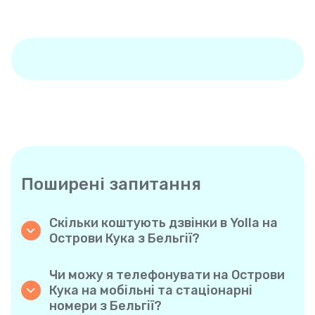
Поширені запитання
Скільки коштують дзвінки в Yolla на
Острови Кука з Бельгії?
Yolla пропонує доступні похвилинні тарифи
на дзвінки на Острови Кука. Просто
Чи можу я телефонувати на Острови
ознайомтеся з актуальними тарифами у
Кука на мобільні та стаціонарні
застосунку — жодних прихованих комісій,
номери з Бельгії?
жодних несподіванок.