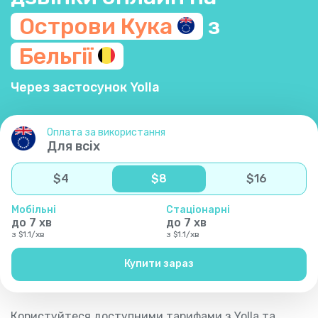
Острови
Кука
з
Бельгії
Через застосунок Yolla
Оплата за використання
Для всіх
$
4
$
8
$
16
Мобільні
Стаціонарні
до
7
хв
до
7
хв
з
$
1.1
/
хв
з
$
1.1
/
хв
Купити зараз
Користуйтеся доступними тарифами з Yolla та