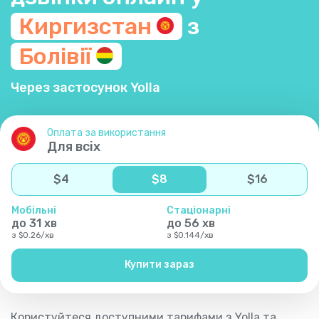
Киргизстан
з
Болівії
Через застосунок Yolla
Оплата за використання
Для всіх
$
4
$
8
$
16
Мобільні
Стаціонарні
до
31
хв
до
56
хв
з
$
0.26
/
хв
з
$
0.144
/
хв
Купити зараз
Користуйтеся доступними тарифами з Yolla та