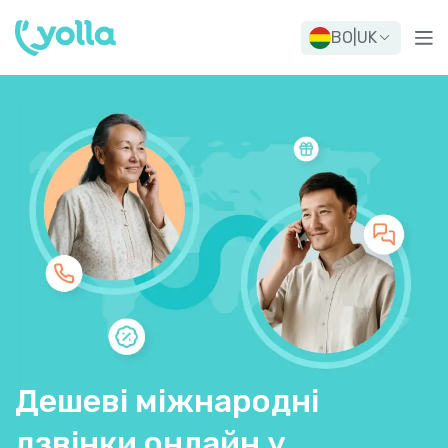
BO
|
UK
Дешеві міжнародні
дзвінки онлайн у