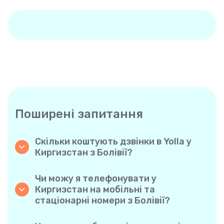
Поширені запитання
Скільки коштують дзвінки в Yolla у
Киргизстан з Болівії?
Yolla пропонує доступні похвилинні тарифи
на дзвінки у Киргизстан. Просто
Чи можу я телефонувати у
ознайомтеся з актуальними тарифами у
Киргизстан на мобільні та
застосунку — жодних прихованих комісій,
стаціонарні номери з Болівії?
жодних несподіванок.
Так! Yolla дозволяє без проблем
телефонувати як на мобільні, так і на