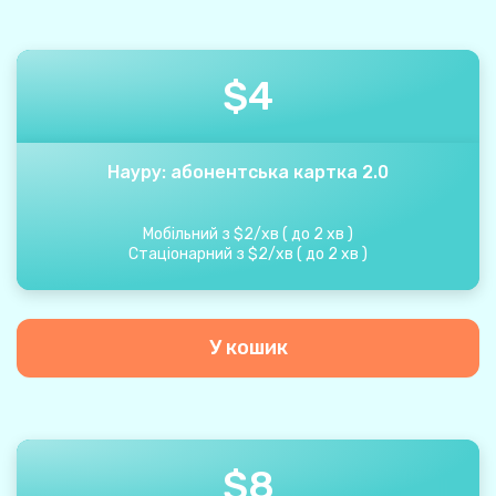
$
4
Науру: абонентська картка 2.0
Мобільний з
$
2
/
хв
(
до
2
хв
)
Стаціонарний з
$
2
/
хв
(
до
2
хв
)
У кошик
$
8