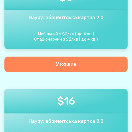
Науру: абонентська картка 2.0
Мобільний з
$
2
/
хв
(
до
4
хв
)
Стаціонарний з
$
2
/
хв
(
до
4
хв
)
У кошик
$
16
Науру: абонентська картка 2.0