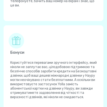
телефонуєте, бачить ваш номер на екрані і знає, що
це ви.
Бонуси
Користуйтеся перевагами зручного інтерфейсу, який
ніколи не заплутає вас, цілодобовою підтримкою та
безліччю способів заробити кредити на Безкоштовні
дзвінки, щоб ваші дешеві міжнародні дзвінки у Науру
могли неочікувано стати безплатними. А оскільки ви
використовуєте застосунок Yolla замість
абонентської картки на дзвінки у Науру, ви завжди
отримуватимете задоволення від чіткості та
виразності дзвінків, які ніколи не скидаються.