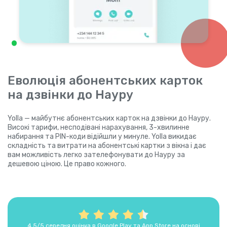
Еволюція абонентських карток
на дзвінки до Науру
Yolla — майбутнє абонентських карток на дзвінки до Науру.
Високі тарифи, несподівані нарахування, 3-хвилинне
набирання та PIN-коди відійшли у минуле. Yolla викидає
складність та витрати на абонентські картки з вікна і дає
вам можливість легко зателефонувати до Науру за
дешевою ціною. Це право кожного.
4,5/5 середня оцінка в Google Play та App Store на основі