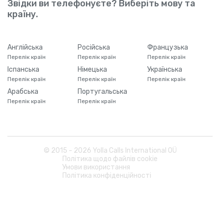
Звідки ви телефонуєте? Виберіть мову та
країну.
Англійська
Російська
Французька
Перелік країн
Перелік країн
Перелік країн
Іспанська
Німецька
Українська
Перелік країн
Перелік країн
Перелік країн
Арабська
Португальська
Перелік країн
Перелік країн
© 2015 -
2026
Yolla Calls International OÜ
Політика щодо файлів cookie
Умови використання
Політика конфіденційності