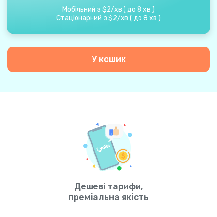
Мобільний з
$
2
/
хв
(
до
8
хв
)
Стаціонарний з
$
2
/
хв
(
до
8
хв
)
У кошик
Дешеві тарифи,
преміальна якість