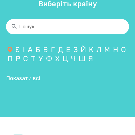
Виберіть країну
Є
І
А
Б
В
Г
Д
Е
З
Й
К
Л
М
Н
О
П
Р
С
Т
У
Ф
Х
Ц
Ч
Ш
Я
Показати всі