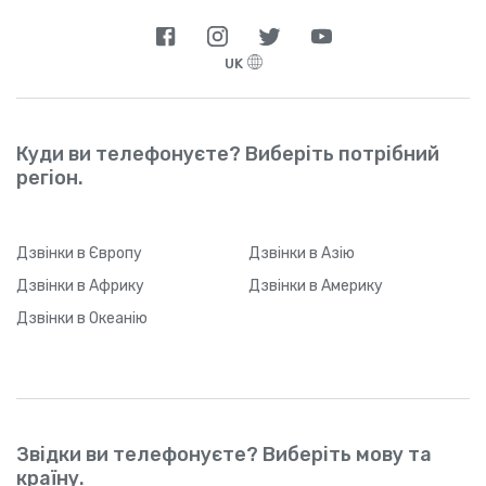
UK
Куди ви телефонуєте? Виберіть потрібний
регіон.
Дзвінки
в Європу
Дзвінки
в Азію
Дзвінки
в Африку
Дзвінки
в Америку
Дзвінки
в Океанію
Звідки ви телефонуєте? Виберіть мову та
країну.