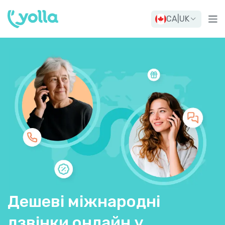
CA
|
UK
Дешеві міжнародні
дзвінки онлайн у