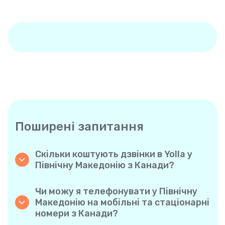
Поширені запитання
Скільки коштують дзвінки в Yolla у
Північну Македонію з Канади?
Yolla пропонує доступні похвилинні тарифи
на дзвінки у Північну Македонію. Просто
Чи можу я телефонувати у Північну
ознайомтеся з актуальними тарифами у
Македонію на мобільні та стаціонарні
застосунку — жодних прихованих комісій,
номери з Канади?
жодних несподіванок.
Так! Yolla дозволяє без проблем