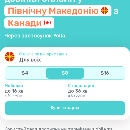
Північну
Македонію
з
Канади
Через застосунок Yolla
Оплата за використання
Для всіх
$
4
$
8
$
16
Мобільні
Стаціонарні
до
16
хв
до
36
хв
з
$
0.49
/
хв
з
$
0.22
/
хв
Купити зараз
Користуйтеся доступними тарифами з Yolla та