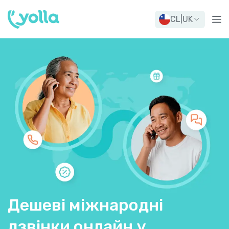
CL
|
UK
Дешеві міжнародні
дзвінки онлайн у