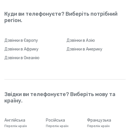
Куди ви телефонуєте? Виберіть потрібний
регіон.
Дзвінки
в Європу
Дзвінки
в Азію
Дзвінки
в Африку
Дзвінки
в Америку
Дзвінки
в Океанію
Звідки ви телефонуєте? Виберіть мову та
країну.
Англійська
Російська
Французька
Перелік країн
Перелік країн
Перелік країн