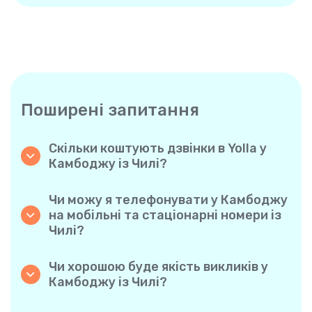
Поширені запитання
Скільки коштують дзвінки в Yolla у
Камбоджу із Чилі?
Yolla пропонує доступні похвилинні тарифи
на дзвінки у Камбоджу. Просто
Чи можу я телефонувати у Камбоджу
ознайомтеся з актуальними тарифами у
на мобільні та стаціонарні номери із
застосунку — жодних прихованих комісій,
Чилі?
жодних несподіванок.
Так! Yolla дозволяє без проблем
телефонувати як на мобільні, так і на
Чи хорошою буде якість викликів у
стаціонарні телефони у Камбоджу.
Камбоджу із Чилі?
Авжеж. Yolla забезпечує чіткість та
стабільну якість дзвінків, завдяки чому