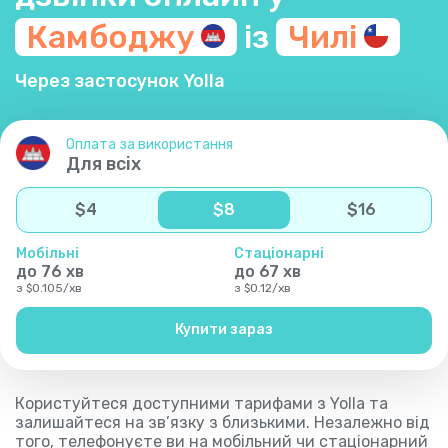
Камбоджу
із
Чилі
Через застосунок Yolla
Оплата за використання
Для всіх
$
4
$
8
$
16
Мобільні
Стаціонарні
до
76
хв
до
67
хв
з
$
0.105
/
хв
з
$
0.12
/
хв
Купити зараз
Користуйтеся доступними тарифами з Yolla та
залишайтеся на зв’язку з близькими. Незалежно від
того, телефонуєте ви на мобільний чи стаціонарний