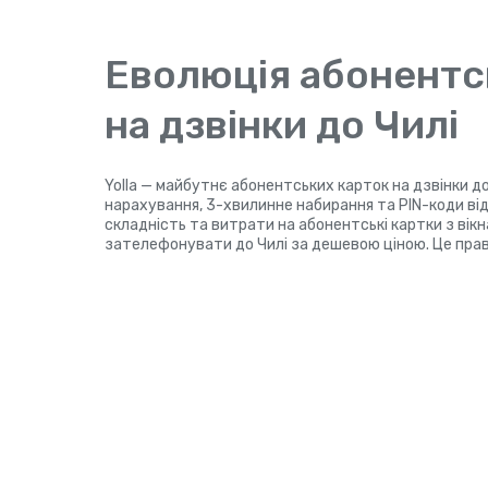
Еволюція абонентс
на дзвінки до Чилі
Yolla — майбутнє абонентських карток на дзвінки до
нарахування, 3-хвилинне набирання та PIN-коди віді
складність та витрати на абонентські картки з вікн
зателефонувати до Чилі за дешевою ціною. Це прав