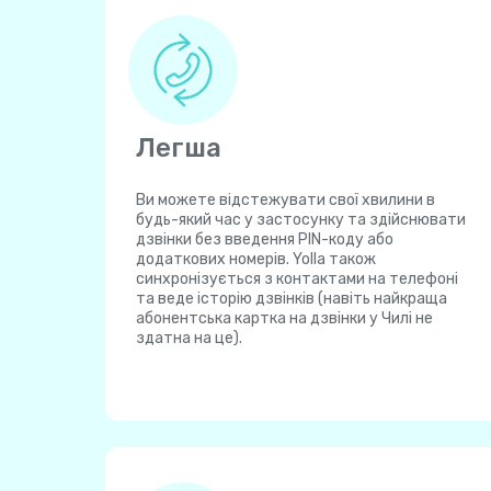
Легша
Ви можете відстежувати свої хвилини в
будь-який час у застосунку та здійснювати
дзвінки без введення PIN-коду або
додаткових номерів. Yolla також
синхронізується з контактами на телефоні
та веде історію дзвінків (навіть найкраща
абонентська картка на дзвінки у Чилі не
здатна на це).