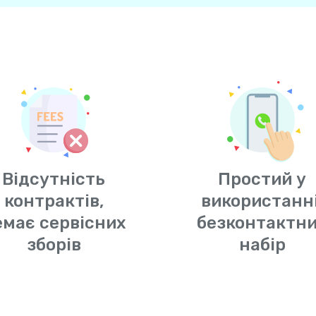
Відсутність
Простий у
контрактів,
використанні
емає сервісних
безконтактн
зборів
набір