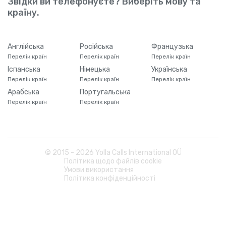
Звідки ви телефонуєте? Виберіть мову та
країну.
Англійська
Російська
Французька
Перелік країн
Перелік країн
Перелік країн
Іспанська
Німецька
Українська
Перелік країн
Перелік країн
Перелік країн
Арабська
Португальська
Перелік країн
Перелік країн
© 2015 -
2026
Yolla Calls International OÜ
Політика щодо файлів cookie
Умови використання
Політика конфіденційності