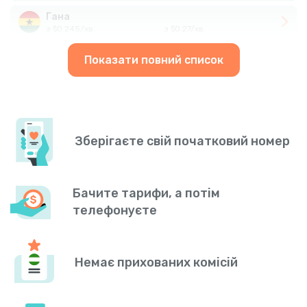
Гана
з
$
0.245
/
хв.
з
$
0.27
/
хв.
Показати повний список
Зберігаєте свій початковий номер
Бачите тарифи, а потім
телефонуєте
Немає прихованих комісій