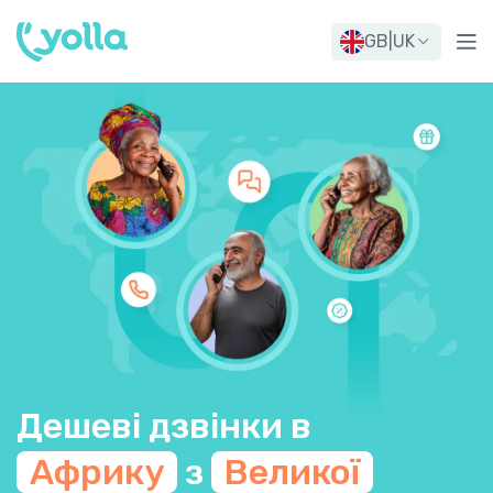
GB
|
UK
Дешеві дзвінки в
Африку
з
Великої