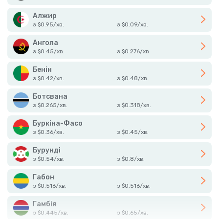
Алжир
з
$
0.95
/
хв.
з
$
0.09
/
хв.
Ангола
з
$
0.45
/
хв.
з
$
0.276
/
хв.
Бенін
з
$
0.42
/
хв.
з
$
0.48
/
хв.
Ботсвана
з
$
0.265
/
хв.
з
$
0.318
/
хв.
Буркіна-Фасо
з
$
0.36
/
хв.
з
$
0.45
/
хв.
Бурунді
з
$
0.54
/
хв.
з
$
0.8
/
хв.
Габон
з
$
0.516
/
хв.
з
$
0.516
/
хв.
Гамбія
з
$
0.445
/
хв.
з
$
0.65
/
хв.