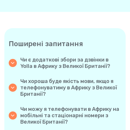
Поширені запитання
Чи є додаткові збори за дзвінки в
Yolla в Африку з Великої Британії?
Yolla використовує просту систему
похвилинної оплати, тому ви платите
Чи хороша буде якість мови, якщо я
тільки за час розмови. Жодних прихованих
телефонуватиму в Африку з Великої
комісій, обов’язкових щомісячних підписок
Британії?
або плати за з’єднання.
Так. Yolla забезпечує звук високої чіткості
для всіх дзвінків, завдяки чому у вас буде
Чи можу я телефонувати в Африку на
відчуття, що ви розмовляєте з людиною в
мобільні та стаціонарні номери з
одному місті, навіть якщо вона
Великої Британії?
знаходиться на іншому кінці світу.
Авжеж. Yolla підтримує всі типи телефонів