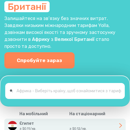
Британії
Залишайтеся на зв’язку без значних витрат.
Завдяки низьким міжнародним тарифам Yolla,
дзвінкам високої якості та зручному застосунку
дзвонити в
Африку
з
Великої Британії
стало
просто та доступно.
Спробуйте зараз
На мобільний
На стаціонарний
Єгипет
з
$
0.11
/
хв.
з
$
0.12
/
хв.