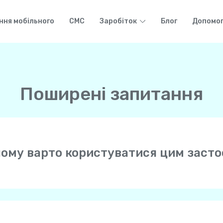
ння мобільного
СМС
Заробіток
Блог
Допомо
Поширені запитання
і чому варто користуватися цим заст
який дозволяє здійснювати безплатні дзвінки високої яко
на будь-який телефон (мобільний або стаціонарний) по всь
a використовує Інтернет-з’єднання вашого мобільного те
ого телефону.
дини завжди отримуватимуть дзвінки з вашого особисто