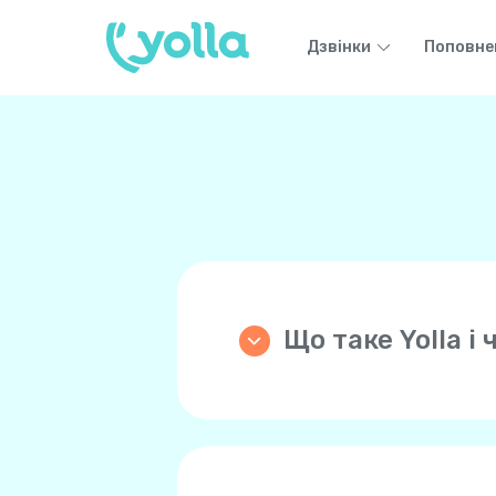
Дзвінки
Поповне
Що таке Yolla 
Yolla — це застосунок, 
та дзвінки преміумклас 
низькими тарифами! Yoll
не голосову мережу ваш
Ваші друзі та члени ро