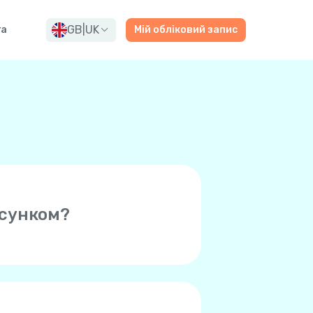
GB
|
UK
га
Мій обліковий запис
осунком?
сті іншим користувачам Yolla
ому світу. І усе це за
лефону — Wi-Fi, 4G/LTE, 5G а
го номера телефону. Вони