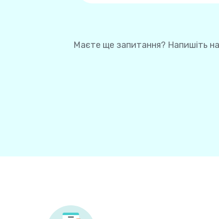
вашу картку для майбут
під час здійснення нас
Маєте ще запитання? Напишіть н