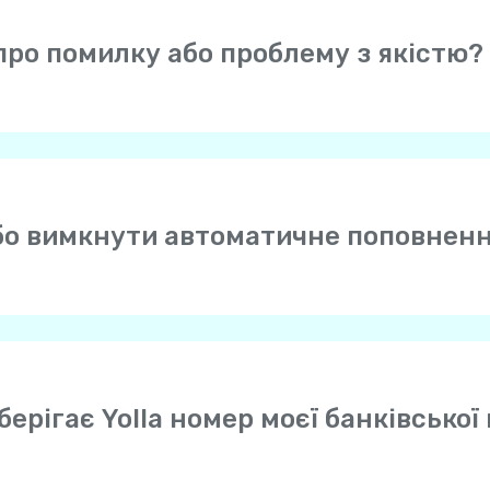
про помилку або проблему з якістю?
а вкладку «Головна», відкрийте екран «Профіль» (значок 
«Звернiться до служби підтримки» та опишіть проблему,
бо вимкнути автоматичне поповнен
дуємо вам поставити галочку навпроти опції автоматич
кція автоматично поповнює ваш баланс Yolla, коли бала
цію автоматичного поповнення через вебсайт, сума за
те змінити її пізніше. Ви можете вимкнути функцію авт
берігає Yolla номер моєї банківської
банківських карток – інформація про картку надійно захи
учності ви можете вибрати безпечну платіжну систему, 