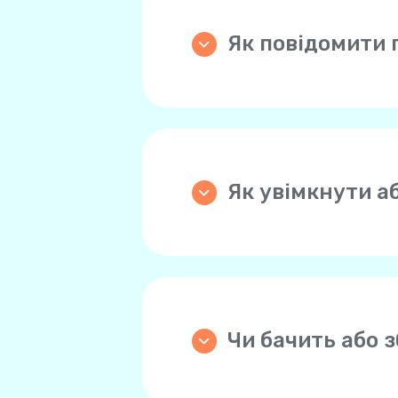
Як повідомити 
Будь ласка, перейдіть н
виберіть «Підтримка» > 
Як увімкнути а
Ми наполегливо рекомен
успішної оплати. Ця фун
Якщо ви ввімкнете функ
8 доларів США. Ви може
коли.
Чи бачить або з
Yolla не зберігає дані 
платежів. Для вашої зр