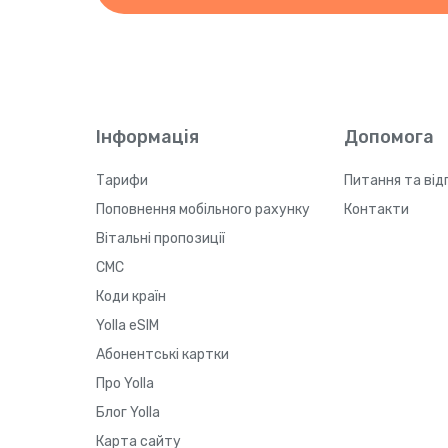
Інформація
Допомога
Тарифи
Питання та від
Поповнення мобільного рахунку
Контакти
Вітальні пропозиції
СМС
Коди країн
Yolla eSIM
Абонентські картки
Про Yolla
Блог Yolla
Карта сайту