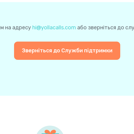
ніх платежів. Таким чином, вам не потрібно буде повтор
тупного платежу.
ам на адресу
hi@yollacalls.com
або зверніться до сл
Зверніться до Служби підтримки