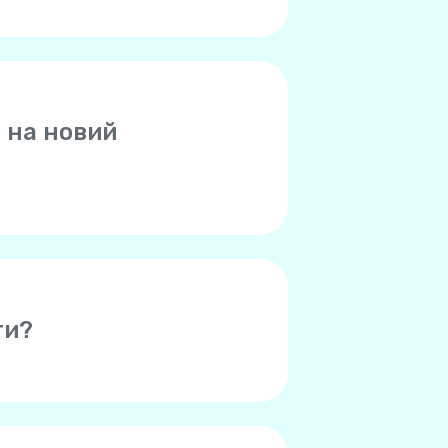
 на новий
ему за старим номером
 або мати старий телефон зі
жена. Якщо ви вважаєте, що
інформації.
ти?
ном. Якщо ваші контакти
все, у вас.
 Yolla.