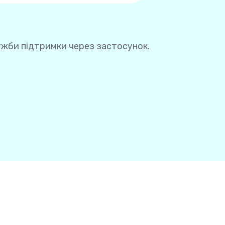
но вводити дані вашої картки
ужби підтримки через застосунок.