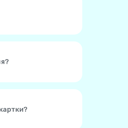
у верхньому правому куті),
 з якою ви зіткнулися.
ня?
ного поповнення після
нс падає нижче 1 долара США.
 замовчуванням становитиме
оматичного поповнення будь-
 картки?
щена системою обробки
щоб зберегти інформацію про