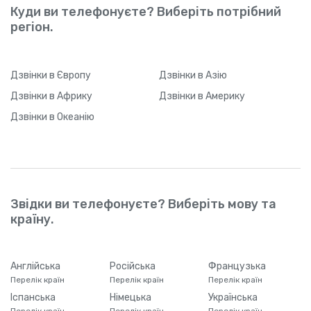
Куди ви телефонуєте? Виберіть потрібний
регіон.
Дзвінки
в Європу
Дзвінки
в Азію
Дзвінки
в Африку
Дзвінки
в Америку
Дзвінки
в Океанію
Звідки ви телефонуєте? Виберіть мову та
країну.
Англійська
Російська
Французька
Перелік країн
Перелік країн
Перелік країн
Іспанська
Німецька
Українська