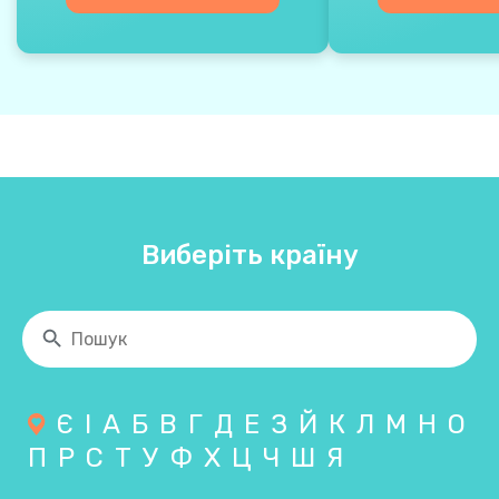
Виберіть країну
Є
І
А
Б
В
Г
Д
Е
З
Й
К
Л
М
Н
О
П
Р
С
Т
У
Ф
Х
Ц
Ч
Ш
Я