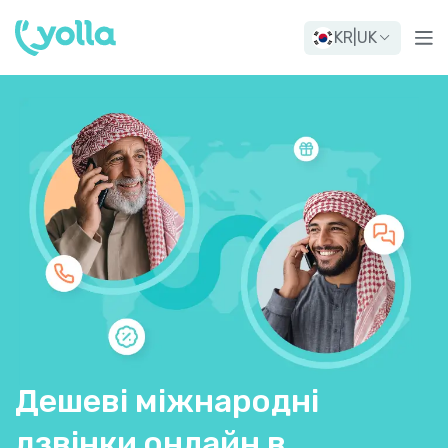
KR
|
UK
Дешеві міжнародні
дзвінки онлайн в