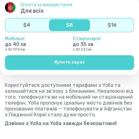
Оплата за використання
Для всіх
$
4
$
8
$
16
Мобільні
Стаціонарні
до
40
хв
до
35
хв
з
$
0.199
/
хв
з
$
0.23
/
хв
Купити зараз
Користуйтеся доступними тарифами з Yolla та
залишайтеся на зв’язку з близькими. Незалежно від
того, телефонуєте ви на мобільний чи стаціонарний
телефон, Yolla пропонує ідеальну якість дзвінків без
прихованих платежів — телефонувати в Афганістан
з Південної Кореї стало дуже просто.
Дзвінки з Yolla на Yolla завжди безкоштовні!