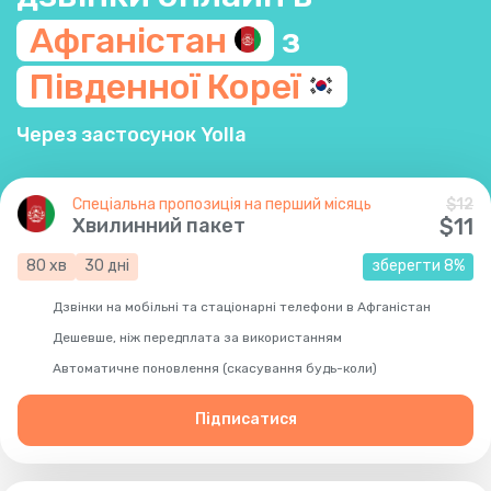
Афганістан
з
Південної
Кореї
Через застосунок Yolla
Спеціальна пропозиція на перший місяць
$
12
Хвилинний пакет
$
11
80
хв
30
дні
зберегти
8
%
Дзвінки на мобільні та стаціонарні телефони в Афганістан
Дешевше, ніж передплата за використанням
Автоматичне поновлення (скасування будь-коли)
Підписатися