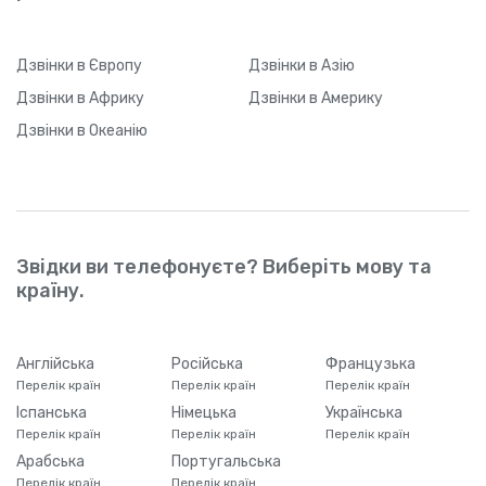
Дзвінки
в Європу
Дзвінки
в Азію
Дзвінки
в Африку
Дзвінки
в Америку
Дзвінки
в Океанію
Звідки ви телефонуєте? Виберіть мову та
країну.
Англійська
Російська
Французька
Перелік країн
Перелік країн
Перелік країн
Іспанська
Німецька
Українська
Перелік країн
Перелік країн
Перелік країн
Арабська
Португальська
Перелік країн
Перелік країн