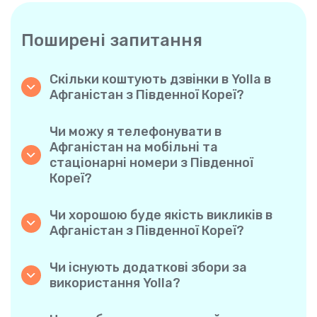
Поширені запитання
Скільки коштують дзвінки в Yolla в
Афганістан з Південної Кореї?
Yolla пропонує доступні похвилинні тарифи
на дзвінки в Афганістан. Просто
Чи можу я телефонувати в
ознайомтеся з актуальними тарифами у
Афганістан на мобільні та
застосунку — жодних прихованих комісій,
стаціонарні номери з Південної
жодних несподіванок.
Кореї?
Так! Yolla дозволяє без проблем
телефонувати як на мобільні, так і на
Чи хорошою буде якість викликів в
стаціонарні телефони в Афганістан.
Афганістан з Південної Кореї?
Авжеж. Yolla забезпечує чіткість та
стабільну якість дзвінків, завдяки чому
Чи існують додаткові збори за
звучати ваші розмови будуть так само, як
використання Yolla?
під час здійснення місцевих дзвінків.
Ні. В Yolla все просто завдяки прозорим
похвилинним тарифам та нульовим