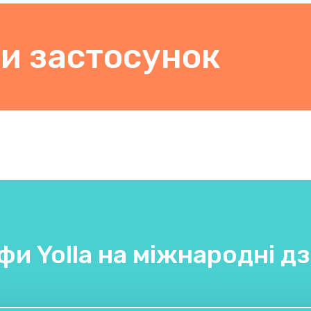
и застосунок
фи Yolla на міжнародні дз