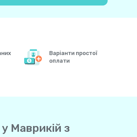
аних
Варіанти простої
оплати
 у Маврикій з