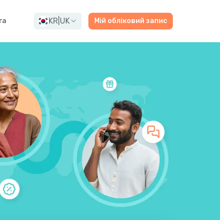
KR
|
UK
га
Мій обліковий запис