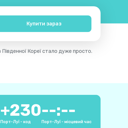
Купити зараз
з Південної Кореї стало дуже просто.
+
230
--:--
Порт-Луї - код
Порт-Луї - місцевий час