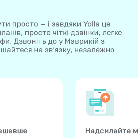
ти просто — і завдяки Yolla це
нів, просто чіткі дзвінки, легке
фи. Дзвоніть до у Маврикій з
ишайтеся на зв’язку, незалежно
дешевше
Надсилайте м