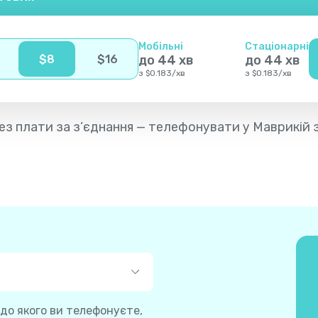
Мобільні
Стаціонарні
$
8
$
16
до
44
хв
до
44
хв
з
$
0.183
/
хв
з
$
0.183
/
хв
 без плати за з’єднання — телефонувати у Маврикій 
 до якого ви телефонуєте,