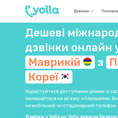
Дзвінки
Поповне
Дешеві міжнаро
дзвінки онлайн 
Маврикій
з
П
Кореї
Користуйтеся доступними цінами із заст
залишайтеся на зв’язку з близькими. 
на мобільний чи стаціонарний телефон.
Дзвінки з Yolla на Yolla завжди безкош