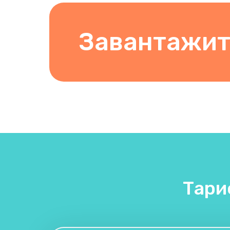
Завантажит
Тари