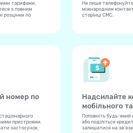
ними тарифами,
Не лише телефонуйте,
теся з повним
міжнародним контакта
і розцінки по
сторінці СМС.
й номер по
Надсилайте к
мобільного та
 стаціонарного
Поповніть будь-який 
нними пристроями.
або поділіться креди
вати застосунок.
залишатися на зв’язку