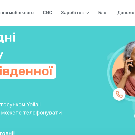
ння мобільного
СМС
Заробіток
Блог
Допомо
дні
у
івденної
осунком Yolla і
Ви можете телефонувати
товні!