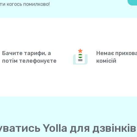
и когось помилково!
Бачите тарифи, а
Немає прихов
потім телефонуєте
комісій
атись Yolla для дзвінків