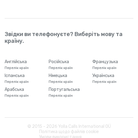
Звідки ви телефонуєте? Виберіть мову та
країну.
Англійська
Російська
Французька
Перелік країн
Перелік країн
Перелік країн
Іспанська
Німецька
Українська
Перелік країн
Перелік країн
Перелік країн
Арабська
Португальська
Перелік країн
Перелік країн
© 2015 -
2026
Yolla Calls International OÜ
Політика щодо файлів cookie
Умови використання