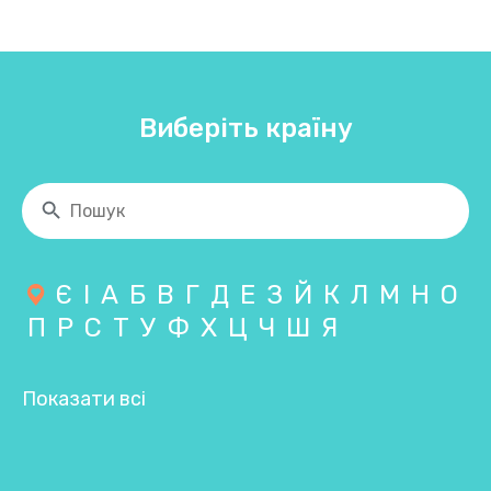
Виберіть країну
Є
І
А
Б
В
Г
Д
Е
З
Й
К
Л
М
Н
О
П
Р
С
Т
У
Ф
Х
Ц
Ч
Ш
Я
Показати всі