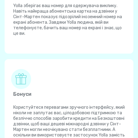
Yolla зберігає ваш номер для одержувача виклику.
Навіть найкраща абонентська картка на дзвінки у
Сінт-Мартен показує підозрілий іноземний номер на
екрані абонента. Завдяки Yolla людина, якій ви
телефонуєте, бачить ваш номер на екрані і знає, що
це ви.
Бонуси
Користуйтеся перевагами зручного інтерфейсу, який
ніколи не заплутає вас, цілодобовою підтримкою та
безліччю способів заробити кредити на Безкоштовні
дзвінки, щоб ваші дешеві міжнародні дзвінки у Сінт-
Мартен могли неочікувано стати безплатними. А
оскільки ви використовуєте застосунок Yolla замість