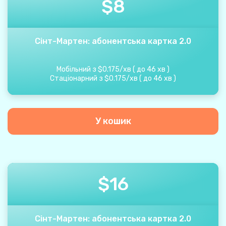
$
8
Сінт-Мартен: абонентська картка 2.0
Мобільний з
$
0.175
/
хв
(
до
46
хв
)
Стаціонарний з
$
0.175
/
хв
(
до
46
хв
)
У кошик
$
16
Сінт-Мартен: абонентська картка 2.0