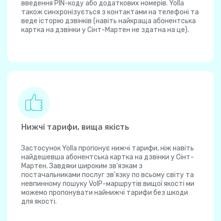
введення PIN-коду або додаткових номерів. Yolla
також синхронізується з контактами на телефоні та
веде історію дзвінків (навіть найкраща абонентська
картка на дзвінки у Сінт-Мартен не здатна на це).
Нижчі тарифи, вища якість
Застосунок Yolla пропонує нижчі тарифи, ніж навіть
найдешевша абонентська картка на дзвінки у Сінт-
Мартен. Завдяки широким зв'язкам з
постачальниками послуг зв'язку по всьому світу та
невпинному пошуку VoIP-маршрутів вищої якості ми
можемо пропонувати найнижчі тарифи без шкоди
для якості.