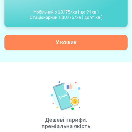
Мобільний з
$
0.175
/
хв
(
до
91
хв
)
Стаціонарний з
$
0.175
/
хв
(
до
91
хв
)
У кошик
Дешеві тарифи,
преміальна якість