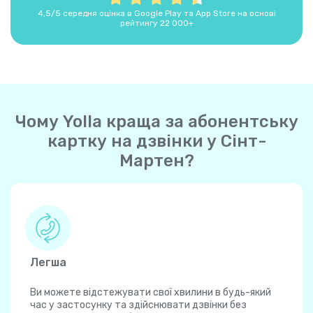
4,5/5 середня оцінка в Google Play та App Store на основі
рейтингу 22 000+
Чому Yolla краща за абонентську
картку на дзвінки у Сінт-
Мартен?
Легша
Ви можете відстежувати свої хвилини в будь-який
час у застосунку та здійснювати дзвінки без