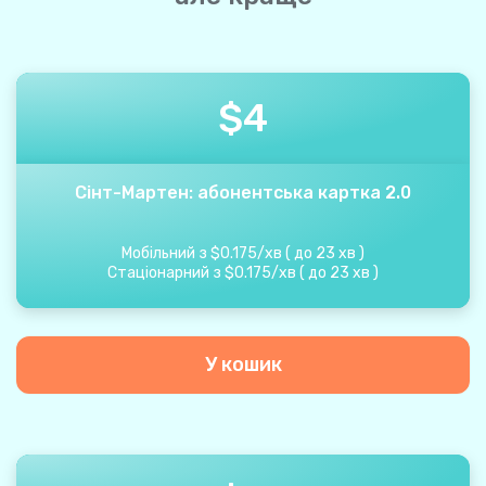
$
4
Сінт-Мартен: абонентська картка 2.0
Мобільний з
$
0.175
/
хв
(
до
23
хв
)
Стаціонарний з
$
0.175
/
хв
(
до
23
хв
)
У кошик