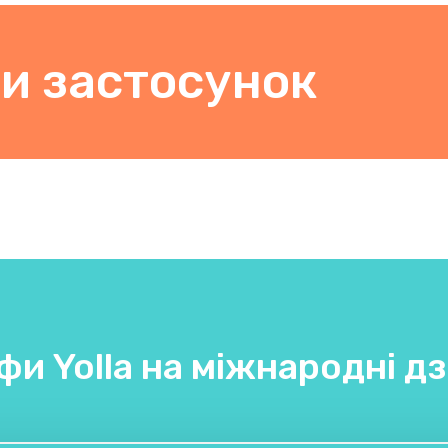
и застосунок
фи Yolla на міжнародні дз