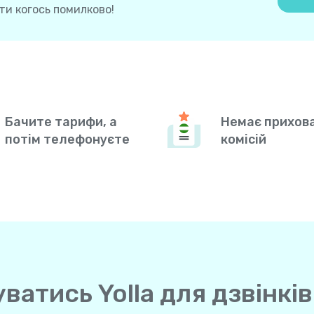
и когось помилково!
Бачите тарифи, а
Немає прихов
потім телефонуєте
комісій
ватись Yolla для дзвінкі