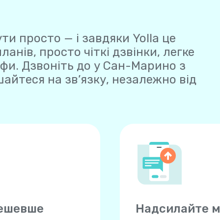
ти просто — і завдяки Yolla це
нів, просто чіткі дзвінки, легке
фи. Дзвоніть до у Сан-Марино з
шайтеся на зв’язку, незалежно від
дешевше
Надсилайте м