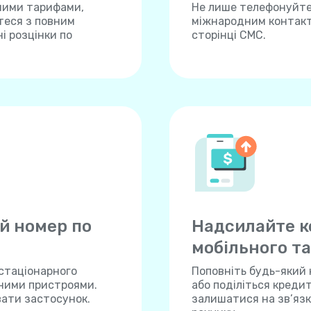
ними тарифами,
Не лише телефонуйте,
теся з повним
міжнародним контакта
і розцінки по
сторінці СМС.
й номер по
Надсилайте к
мобільного та
 стаціонарного
Поповніть будь-який 
нними пристроями.
або поділіться креди
вати застосунок.
залишатися на зв’язку