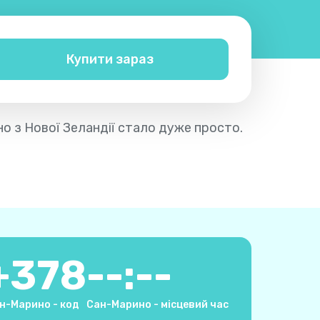
Купити зараз
но з Нової Зеландії стало дуже просто.
+
378
--:--
н-Марино - код
Сан-Марино - місцевий час