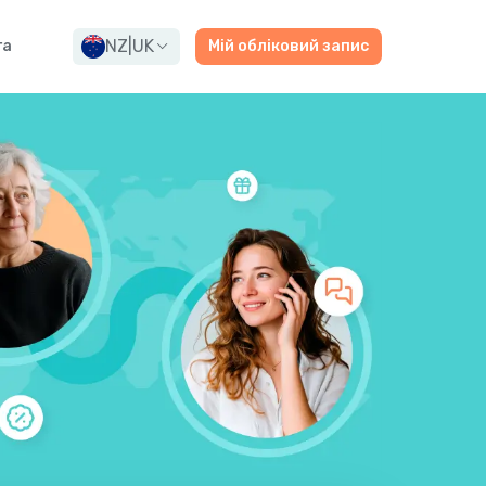
NZ
|
UK
га
Мій обліковий запис