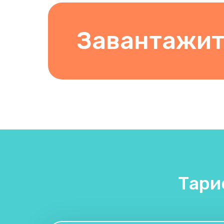
Завантажит
Тари