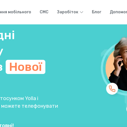
ння мобільного
СМС
Заробіток
Блог
Допомо
дні
у
з
Нової
осунком Yolla і
Ви можете телефонувати
товні!