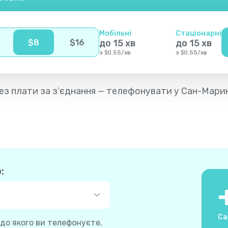
Мобільні
Стаціонарні
$
8
$
16
до
15
хв
до
15
хв
з
$
0.55
/
хв
з
$
0.55
/
хв
в без плати за з’єднання — телефонувати у Сан-Мари
:
Са
 до якого ви телефонуєте,