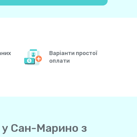
аних
Варіанти простої
оплати
в у Сан-Марино з