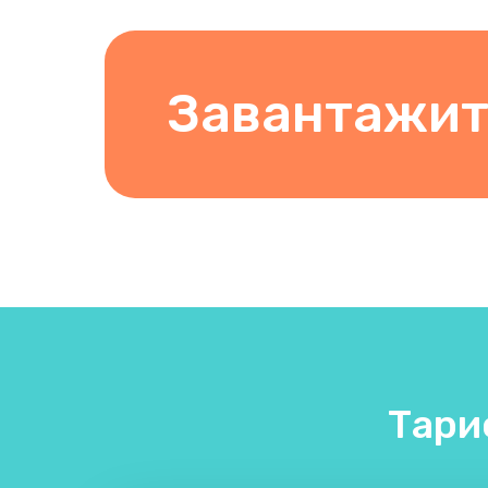
Завантажит
Тари