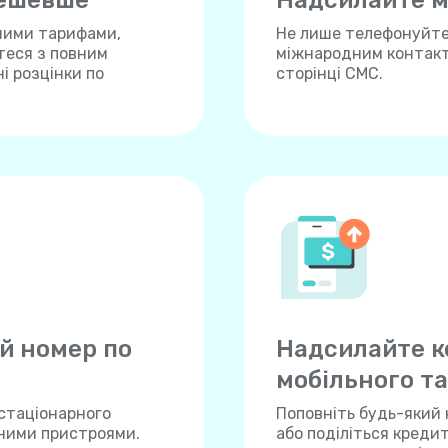
дешевше
Надсилайте м
ними тарифами,
Не лише телефонуйте,
теся з повним
міжнародним контакта
і розцінки по
сторінці СМС.
й номер по
Надсилайте к
мобільного та
 стаціонарного
Поповніть будь-який 
нними пристроями.
або поділіться креди