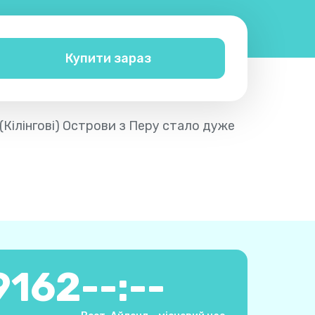
Купити зараз
 (Кілінгові) Острови з Перу стало дуже
9162
--:--