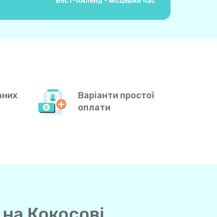
Вест-Айленд - місцевий час
аних
Варіанти простої
оплати
 на Кокосові