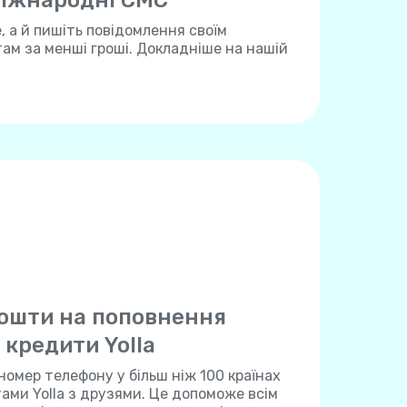
іжнародні СМС
 а й пишіть повідомлення своїм
м за менші гроші. Докладніше на нашій
ошти на поповнення
 кредити Yolla
номер телефону у більш ніж 100 країнах
тами Yolla з друзями. Це допоможе всім