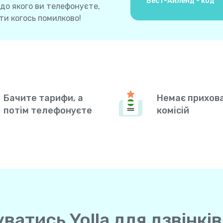
Вест-Айленд - код
 до якого ви телефонуєте,
и когось помилково!
Бачите тарифи, а
Немає прихов
потім телефонуєте
комісій
атись Yolla для дзвінків