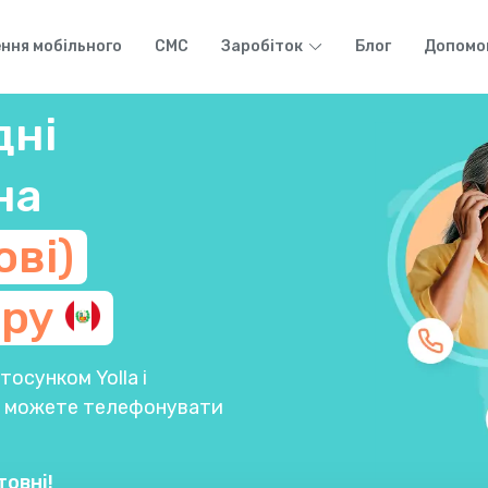
ння мобільного
СМС
Заробіток
Блог
Допомо
дні
на
ові)
еру
осунком Yolla і
Ви можете телефонувати
товні!