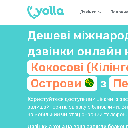
Дзвінки
Поповне
Дешеві міжнаро
дзвінки онлайн 
Кокосові (Кілінг
Острови
з
П
Користуйтеся доступними цінами із заст
залишайтеся на зв’язку з близькими. 
на мобільний чи стаціонарний телефон.
Дзвінки з Yolla на Yolla завжди безкош