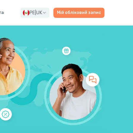
PE
|
UK
га
Мій обліковий запис