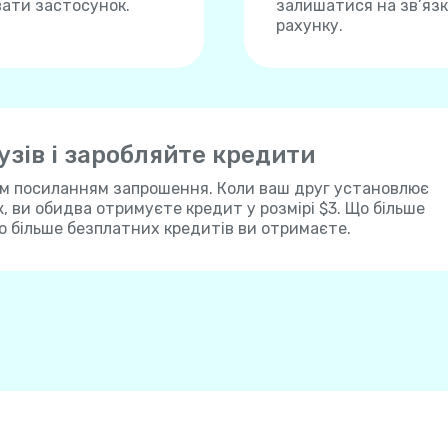
вати застосунок.
залишатися на зв’язку
рахунку.
зів і заробляйте кредити
им посиланням запрошення. Коли ваш друг установлює
ж, ви обидва отримуєте кредит у розмірі $3. Що більше
о більше безплатних кредитів ви отримаєте.