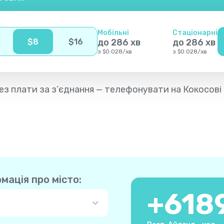
Мобільні
Стаціонарні
$
8
$
16
до
286
хв
до
286
хв
з
$
0.028
/
хв
з
$
0.028
/
хв
 без плати за з’єднання — телефонувати на Кокосові
рмація про місто:
+
618