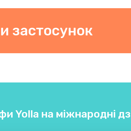
и застосунок
фи Yolla на міжнародні дз