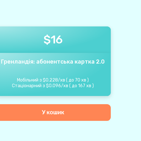
$
16
Гренландія: абонентська картка 2.0
Мобільний з
$
0.228
/
хв
(
до
70
хв
)
Стаціонарний з
$
0.096
/
хв
(
до
167
хв
)
У кошик