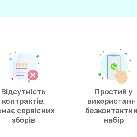
Відсутність
Простий у
контрактів,
використанні
емає сервісних
безконтактн
зборів
набір