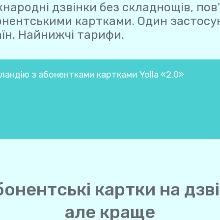
народні дзвінки без складнощів, пов
онентськими картками. Один застосун
їн. Найнижчі тарифи.
ландію з абонентками картками Yolla «2.0»
бонентські картки на дзв
але краще