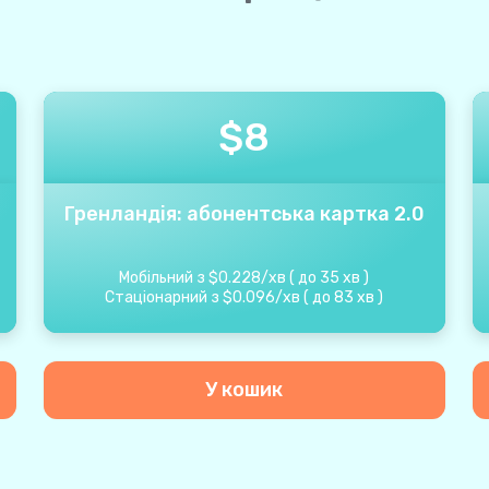
$
8
Гренландія: абонентська картка 2.0
Мобільний з
$
0.228
/
хв
(
до
35
хв
)
Стаціонарний з
$
0.096
/
хв
(
до
83
хв
)
У кошик