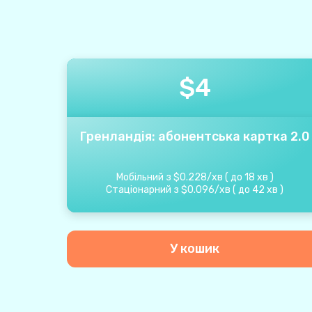
$
4
Гренландія: абонентська картка 2.0
Мобільний з
$
0.228
/
хв
(
до
18
хв
)
Стаціонарний з
$
0.096
/
хв
(
до
42
хв
)
У кошик