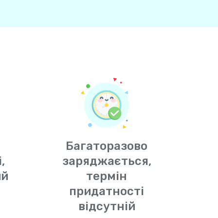
Багаторазово
,
заряджається,
ий
термін
придатності
відсутній