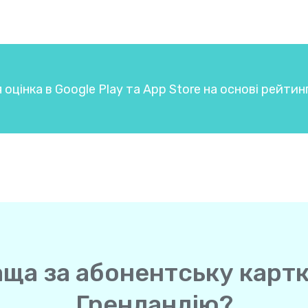
 оцінка в Google Play та App Store на основі рейтин
аща за абонентську картк
Гренландію?