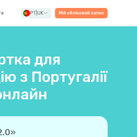
PT
|
UK
га
Мій обліковий запис
ртка для
ію з Португалії
онлайн
2.0»