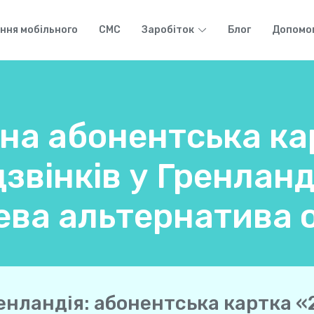
ння мобільного
СМС
Заробіток
Блог
Допомо
на абонентська ка
вінків у Гренланд
ева альтернатива 
енландія: абонентська картка «