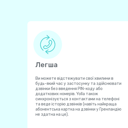
Легша
Ви можете відстежувати свої хвилини в
будь-який час у застосунку та здійснювати
дзвінки без введення PIN-коду або
додаткових номерів. Yolla також
синхронізується з контактами на телефоні
та веде історію дзвінків (навіть найкраща
абонентська картка на дзвінки у Гренландію
не здатна на це).