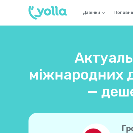
Дзвінки
Поповне
Актуаль
міжнародних дз
— деш
Гр