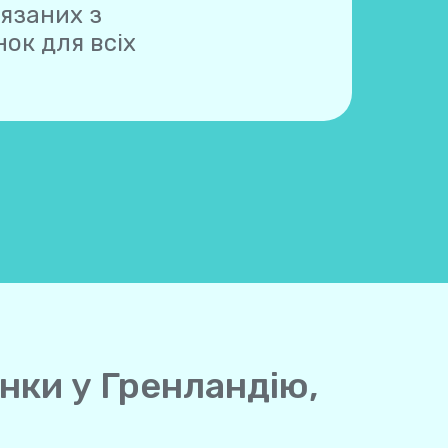
'язаних з
ок для всіх
інки у Гренландію,