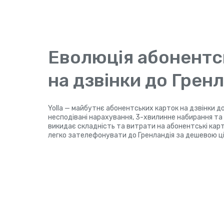
Еволюція абонентс
на дзвінки до Грен
Yolla — майбутнє абонентських карток на дзвінки до
несподівані нарахування, 3-хвилинне набирання та P
викидає складність та витрати на абонентські картк
легко зателефонувати до Гренландія за дешевою ці