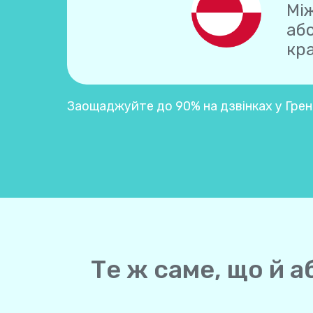
Між
аб
кра
Заощаджуйте до 90% на дзвінках у Грен
Те ж саме, що й а