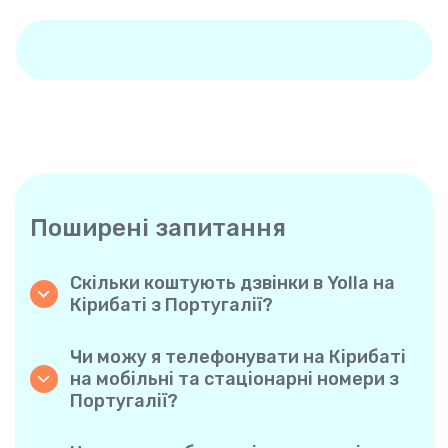
Поширені запитання
Скільки коштують дзвінки в Yolla на
Кірибаті з Португалії?
Yolla пропонує доступні похвилинні тарифи
на дзвінки на Кірибаті. Просто
Чи можу я телефонувати на Кірибаті
ознайомтеся з актуальними тарифами у
на мобільні та стаціонарні номери з
застосунку — жодних прихованих комісій,
Португалії?
жодних несподіванок.
Так! Yolla дозволяє без проблем
телефонувати як на мобільні, так і на