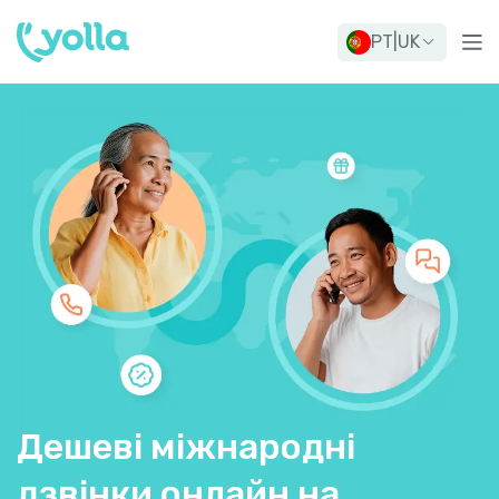
PT
|
UK
Дешеві міжнародні
дзвінки онлайн на