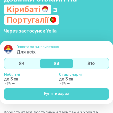
Кірибаті
з
Португалії
Через застосунок Yolla
Оплата за використання
Для всіх
$
4
$
8
$
16
Мобільні
Стаціонарні
до
3
хв
до
3
хв
з
$
3
/
хв
з
$
3
/
хв
Купити зараз
Користуйтеся доступними тарифами з Yolla та