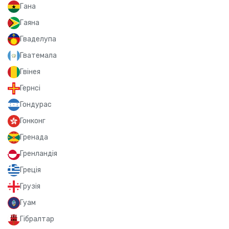
Гана
Гаяна
Гваделупа
Гватемала
Гвінея
Гернсі
Гондурас
Гонконг
Гренада
Гренландія
Греція
Грузія
Гуам
Гібралтар