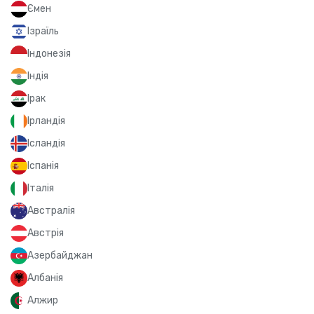
Ємен
Ізраїль
Індонезія
Індія
Ірак
Ірландія
Ісландія
Іспанія
Італія
Австралія
Австрія
Азербайджан
Албанія
Алжир