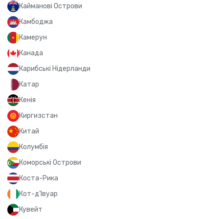
Кайманові Острови
Камбоджа
Камерун
Канада
Карибські Нідерланди
Катар
Кенія
Киргизстан
Китай
Колумбія
Коморські Острови
Коста-Рика
Кот-д’Івуар
Кувейт