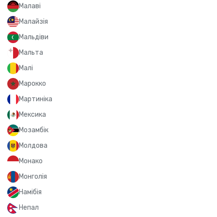
Малаві
Малайзія
Мальдіви
Мальта
Малі
Марокко
Мартиніка
Мексика
Мозамбік
Молдова
Монако
Монголія
Намібія
Непал