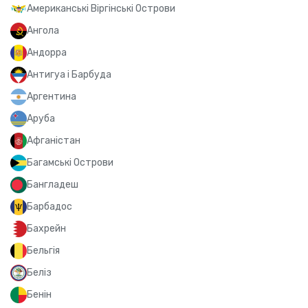
Американські Віргінські Острови
Ангола
Андорра
Антигуа і Барбуда
Аргентина
Аруба
Афганістан
Багамські Острови
Бангладеш
Барбадос
Бахрейн
Бельгія
Беліз
Бенін