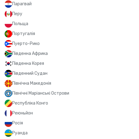
Парагвай
Перу
Польща
Португалія
Пуерто-Рико
Південна Африка
Південна Корея
Південний Судан
Північна Македонія
Північні Маріанські Острови
Республіка Конго
Реюньйон
Росія
Руанда