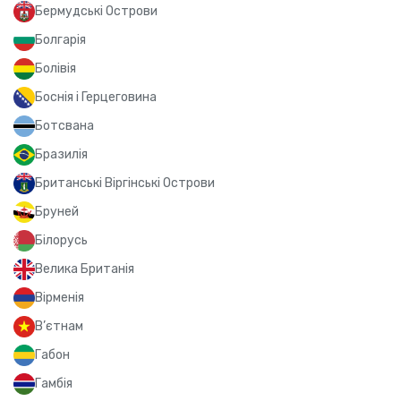
Бермудські Острови
Болгарія
Болівія
Боснія і Герцеговина
Ботсвана
Бразилія
Британські Віргінські Острови
Бруней
Білорусь
Велика Британія
Вірменія
В’єтнам
Габон
Гамбія