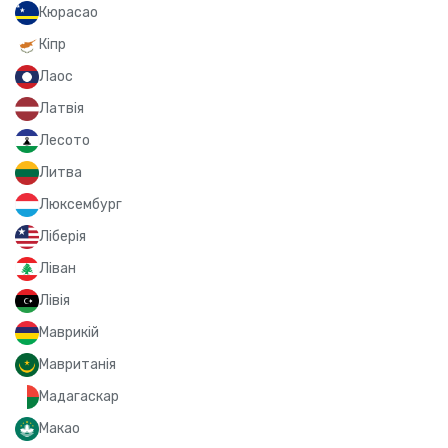
Кюрасао
Кіпр
Лаос
Латвія
Лесото
Литва
Люксембург
Ліберія
Ліван
Лівія
Маврикій
Мавританія
Мадагаскар
Макао