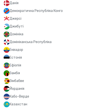
Данія
Демократична Республіка Конго
Джерсі
Джибуті
Домініка
Домініканська Республіка
Еквадор
Естонія
Ефіопія
Замбія
Зімбабве
Йорданія
Кабо-Верде
Казахстан