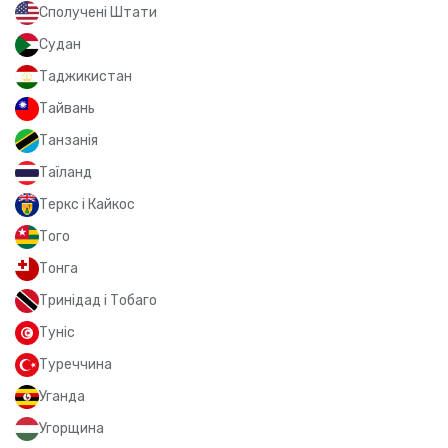
Сполучені Штати
Судан
Таджикистан
Тайвань
Танзанія
Таїланд
Теркс і Кайкос
Того
Тонга
Тринідад і Тобаго
Туніс
Туреччина
Уганда
Угорщина