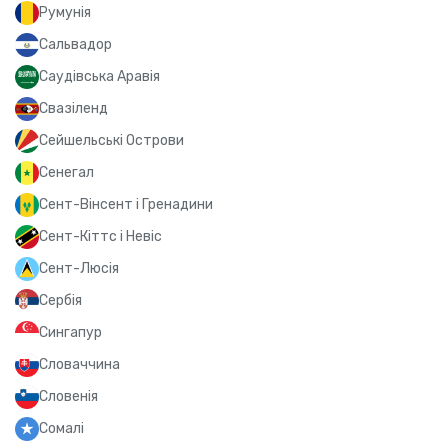
Румунія
Сальвадор
Саудівська Аравія
Свазіленд
Сейшельські Острови
Сенегал
Сент-Вінсент і Гренадини
Сент-Кіттс і Невіс
Сент-Люсія
Сербія
Сингапур
Словаччина
Словенія
Сомалі