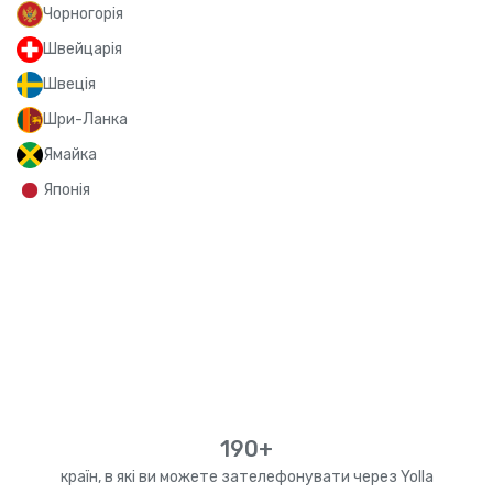
Чорногорія
Швейцарія
Швеція
Шри-Ланка
Ямайка
Японія
190+
країн, в які ви можете зателефонувати через Yolla