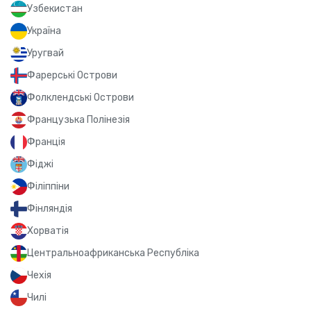
Узбекистан
Україна
Уругвай
Фарерські Острови
Фолклендські Острови
Французька Полінезія
Франція
Фіджі
Філіппіни
Фінляндія
Хорватія
Центральноафриканська Республіка
Чехія
Чилі