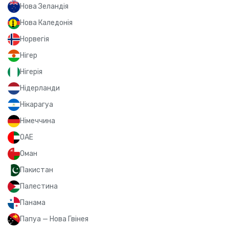
Нова Зеландія
Нова Каледонія
Норвегія
Нігер
Нігерія
Нідерланди
Нікарагуа
Німеччина
ОАЕ
Оман
Пакистан
Палестина
Панама
Папуа — Нова Гвінея