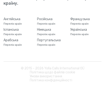
країну.
Англійська
Російська
Французька
Перелік країн
Перелік країн
Перелік країн
Іспанська
Німецька
Українська
Перелік країн
Перелік країн
Перелік країн
Арабська
Португальська
Перелік країн
Перелік країн
© 2015 -
2026
Yolla Calls International OÜ
Політика щодо файлів cookie
Умови використання
Політика конфіденційності