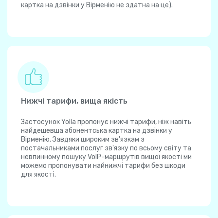
картка на дзвінки у Вірменію не здатна на це).
Нижчі тарифи, вища якість
Застосунок Yolla пропонує нижчі тарифи, ніж навіть
найдешевша абонентська картка на дзвінки у
Вірменію. Завдяки широким зв'язкам з
постачальниками послуг зв'язку по всьому світу та
невпинному пошуку VoIP-маршрутів вищої якості ми
можемо пропонувати найнижчі тарифи без шкоди
для якості.