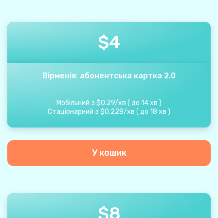
$
4
Вірменія: абонентська картка 2.0
Мобільний з
$
0.29
/
хв
(
до
14
хв
)
Стаціонарний з
$
0.228
/
хв
(
до
18
хв
)
У кошик
$
8