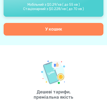
Мобільний з
$
0.29
/
хв
(
до
55
хв
)
Стаціонарний з
$
0.228
/
хв
(
до
70
хв
)
У кошик
Дешеві тарифи,
преміальна якість