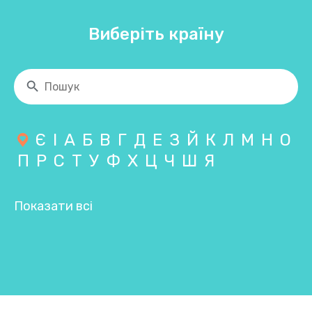
Виберіть країну
Є
І
А
Б
В
Г
Д
Е
З
Й
К
Л
М
Н
О
П
Р
С
Т
У
Ф
Х
Ц
Ч
Ш
Я
Показати всі