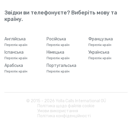
Звідки ви телефонуєте? Виберіть мову та
країну.
Англійська
Російська
Французька
Перелік країн
Перелік країн
Перелік країн
Іспанська
Німецька
Українська
Перелік країн
Перелік країн
Перелік країн
Арабська
Португальська
Перелік країн
Перелік країн
© 2015 -
2026
Yolla Calls International OÜ
Політика щодо файлів cookie
Умови використання
Політика конфіденційності