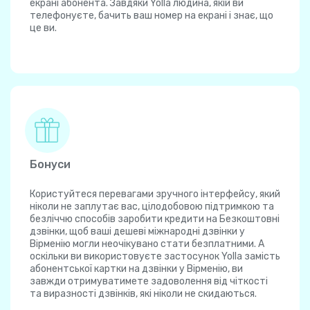
екрані абонента. Завдяки Yolla людина, якій ви
телефонуєте, бачить ваш номер на екрані і знає, що
це ви.
Бонуси
Користуйтеся перевагами зручного інтерфейсу, який
ніколи не заплутає вас, цілодобовою підтримкою та
безліччю способів заробити кредити на Безкоштовні
дзвінки, щоб ваші дешеві міжнародні дзвінки у
Вірменію могли неочікувано стати безплатними. А
оскільки ви використовуєте застосунок Yolla замість
абонентської картки на дзвінки у Вірменію, ви
завжди отримуватимете задоволення від чіткості
та виразності дзвінків, які ніколи не скидаються.