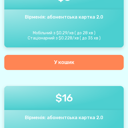
Вірменія: абонентська картка 2.0
Мобільний з
$
0.29
/
хв
(
до
28
хв
)
Стаціонарний з
$
0.228
/
хв
(
до
35
хв
)
У кошик
$
16
Вірменія: абонентська картка 2.0