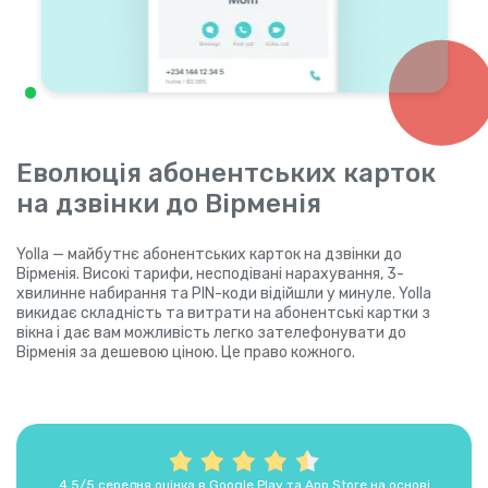
Еволюція абонентських карток
на дзвінки до Вірменія
Yolla — майбутнє абонентських карток на дзвінки до
Вірменія. Високі тарифи, несподівані нарахування, 3-
хвилинне набирання та PIN-коди відійшли у минуле. Yolla
викидає складність та витрати на абонентські картки з
вікна і дає вам можливість легко зателефонувати до
Вірменія за дешевою ціною. Це право кожного.
4,5/5 середня оцінка в Google Play та App Store на основі