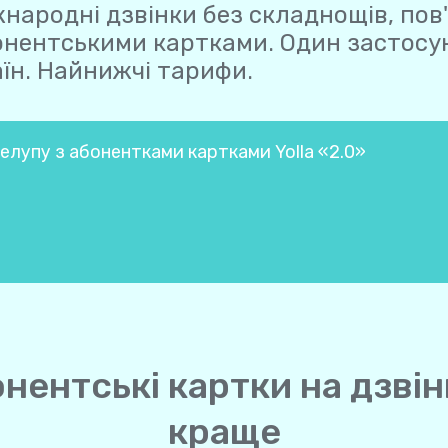
народні дзвінки без складнощів, пов
онентськими картками. Один застосун
їн. Найнижчі тарифи.
елупу з абонентками картками Yolla «2.0»
онентські картки на дзвін
краще