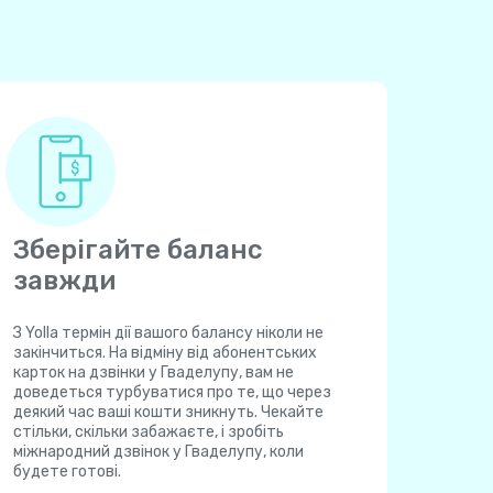
Зберігайте баланс
завжди
З Yolla термін дії вашого балансу ніколи не
закінчиться. На відміну від абонентських
карток на дзвінки у Гваделупу, вам не
доведеться турбуватися про те, що через
деякий час ваші кошти зникнуть. Чекайте
стільки, скільки забажаєте, і зробіть
міжнародний дзвінок у Гваделупу, коли
будете готові.