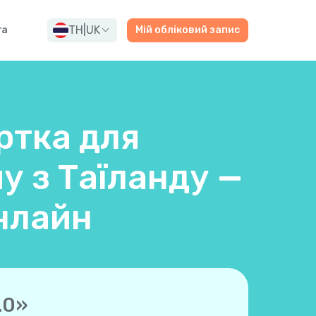
TH
|
UK
га
Мій обліковий запис
ртка для
у з Таїланду —
нлайн
.0»