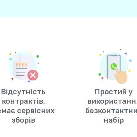
Відсутність
Простий у
контрактів,
використанні
емає сервісних
безконтактн
зборів
набір