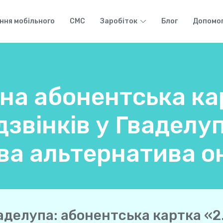
ння мобільного
СМС
Заробіток
Блог
Допомо
на абонентська ка
звінків у Гваделуп
ва альтернатива о
аделупа: абонентська картка «2