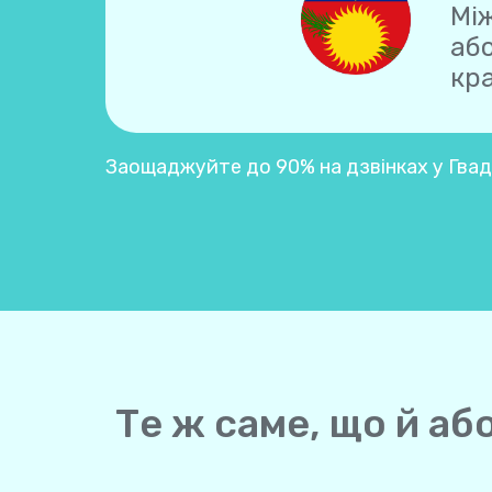
Між
аб
кра
Заощаджуйте до 90% на дзвінках у Гвад
Те ж саме, що й аб