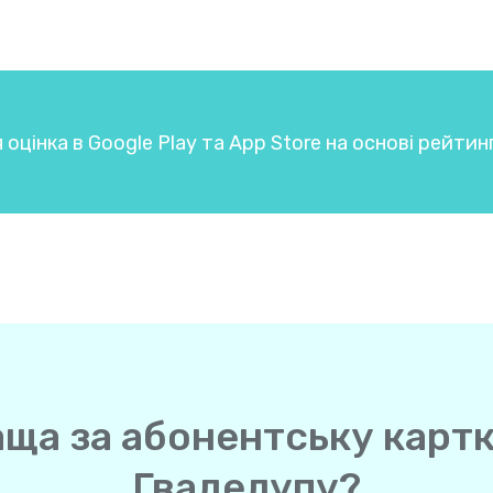
 оцінка в Google Play та App Store на основі рейтин
аща за абонентську картк
Гваделупу?