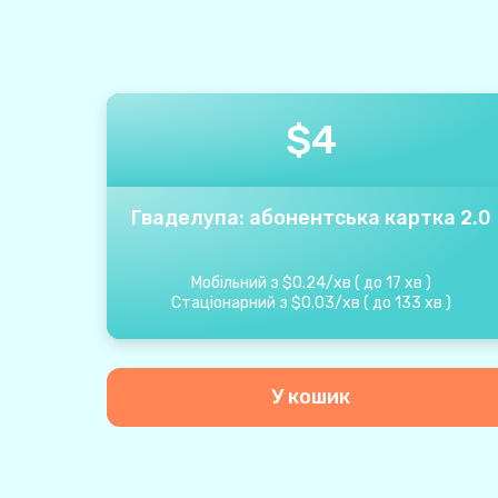
$
4
Гваделупа: абонентська картка 2.0
Мобільний з
$
0.24
/
хв
(
до
17
хв
)
Стаціонарний з
$
0.03
/
хв
(
до
133
хв
)
У кошик