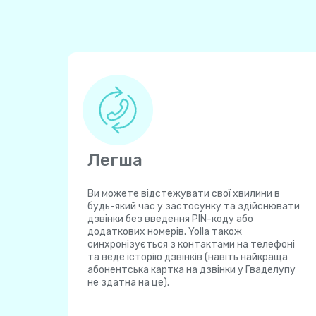
Легша
Ви можете відстежувати свої хвилини в
будь-який час у застосунку та здійснювати
дзвінки без введення PIN-коду або
додаткових номерів. Yolla також
синхронізується з контактами на телефоні
та веде історію дзвінків (навіть найкраща
абонентська картка на дзвінки у Гваделупу
не здатна на це).