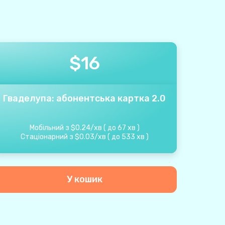
$
16
Гваделупа: абонентська картка 2.0
Мобільний з
$
0.24
/
хв
(
до
67
хв
)
Стаціонарний з
$
0.03
/
хв
(
до
533
хв
)
У кошик