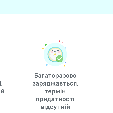
Багаторазово
,
заряджається,
ий
термін
придатності
відсутній