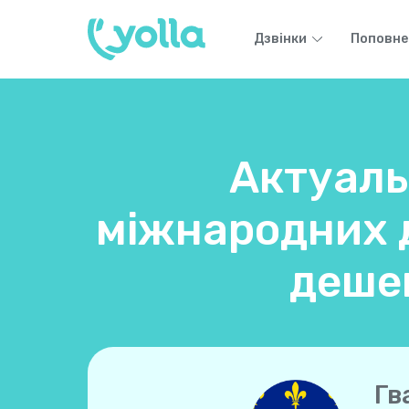
Дзвінки
Поповне
Актуаль
міжнародних д
деше
Гв