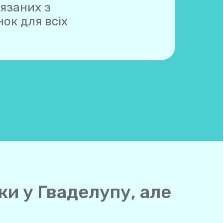
'язаних з
ок для всіх
ки у Гваделупу, але