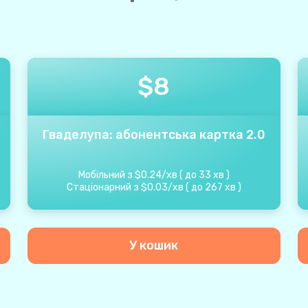
$
8
Гваделупа: абонентська картка 2.0
Мобільний з
$
0.24
/
хв
(
до
33
хв
)
Стаціонарний з
$
0.03
/
хв
(
до
267
хв
)
У кошик