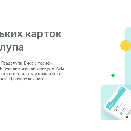
ьких карток
елупа
 Гваделупа. Високі тарифи,
IN-коди відійшли у минуле. Yolla
и з вікна і дає вам можливість
ною. Це право кожного.