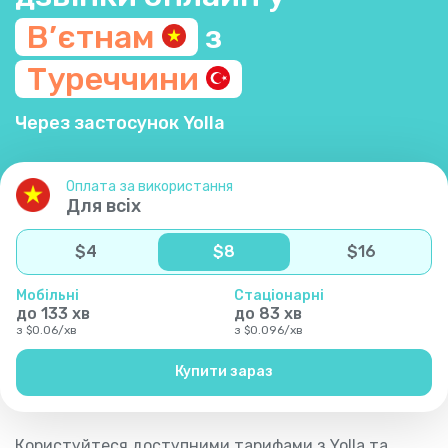
В’єтнам
з
Туреччини
Через застосунок Yolla
Оплата за використання
Для всіх
$
4
$
8
$
16
Мобільні
Стаціонарні
до
133
хв
до
83
хв
з
$
0.06
/
хв
з
$
0.096
/
хв
Купити зараз
Користуйтеся доступними тарифами з Yolla та