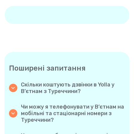
Поширені запитання
Скільки коштують дзвінки в Yolla у
В’єтнам з Туреччини?
Yolla пропонує доступні похвилинні тарифи
на дзвінки у В’єтнам. Просто ознайомтеся
Чи можу я телефонувати у В’єтнам на
з актуальними тарифами у застосунку —
мобільні та стаціонарні номери з
жодних прихованих комісій, жодних
Туреччини?
несподіванок.
Так! Yolla дозволяє без проблем
телефонувати як на мобільні, так і на