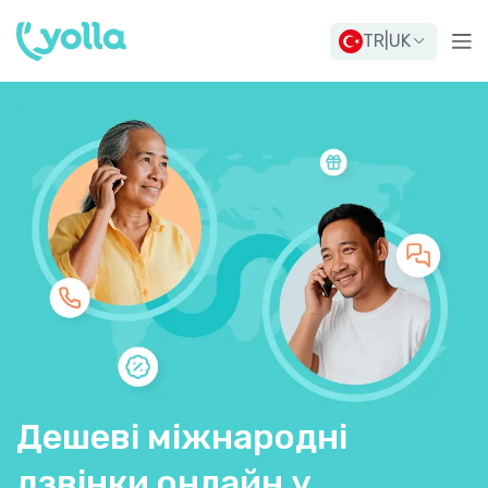
TR
|
UK
Дешеві міжнародні
дзвінки онлайн у