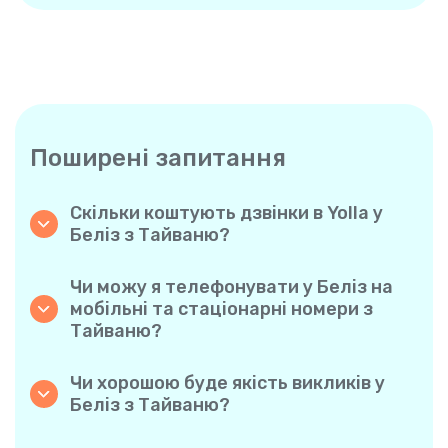
Поширені запитання
Скільки коштують дзвінки в Yolla у
Беліз з Тайваню?
Yolla пропонує доступні похвилинні тарифи
на дзвінки у Беліз. Просто ознайомтеся з
Чи можу я телефонувати у Беліз на
актуальними тарифами у застосунку —
мобільні та стаціонарні номери з
жодних прихованих комісій, жодних
Тайваню?
несподіванок.
Так! Yolla дозволяє без проблем
телефонувати як на мобільні, так і на
Чи хорошою буде якість викликів у
стаціонарні телефони у Беліз.
Беліз з Тайваню?
Авжеж. Yolla забезпечує чіткість та
стабільну якість дзвінків, завдяки чому