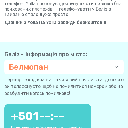
телефон, Yolla пропонує ідеальну якість дзвінків без
прихованих платежів — телефонувати у Беліз з
Тайваню стало дуже просто.
Дзвінки з Yolla на Yolla завжди безкоштовні!
Беліз - Інформація про місто:
Белмопан
Перевірте код країни та часовий пояс міста, до якого
ви телефонуєте, щоб не помилитися номером або не
розбудити когось помилково!
+
501
--:--
Белмопан - код
Белмопан - місцевий час