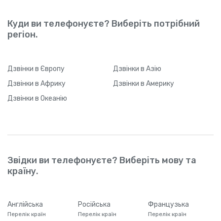
Куди ви телефонуєте? Виберіть потрібний
регіон.
Дзвінки
в Європу
Дзвінки
в Азію
Дзвінки
в Африку
Дзвінки
в Америку
Дзвінки
в Океанію
Звідки ви телефонуєте? Виберіть мову та
країну.
Англійська
Російська
Французька
Перелік країн
Перелік країн
Перелік країн