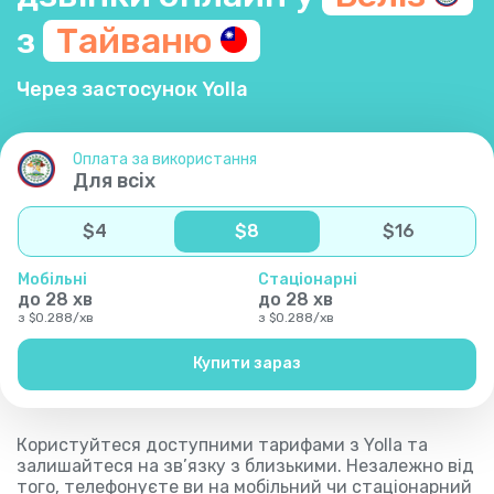
з
Тайваню
Через застосунок Yolla
Оплата за використання
Для всіх
$
4
$
8
$
16
Мобільні
Стаціонарні
до
28
хв
до
28
хв
з
$
0.288
/
хв
з
$
0.288
/
хв
Купити зараз
Користуйтеся доступними тарифами з Yolla та
залишайтеся на зв’язку з близькими. Незалежно від
того, телефонуєте ви на мобільний чи стаціонарний