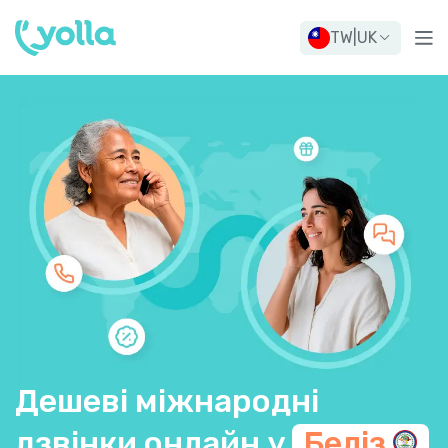
TW
|
UK
Дешеві міжнародні
дзвінки онлайн у
Беліз