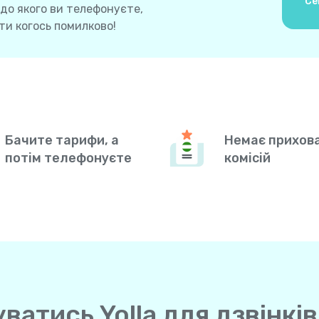
Се
 до якого ви телефонуєте,
и когось помилково!
Бачите тарифи, а
Немає прихов
потім телефонуєте
комісій
атись Yolla для дзвінків