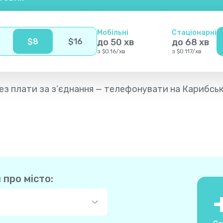
Мобільні
Стаціонарні
$
8
$
16
до
50
хв
до
68
хв
з
$
0.16
/
хв
з
$
0.117
/
хв
в без плати за з’єднання — телефонувати на Карибс
 про місто: