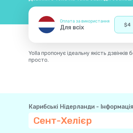
Оплата за використання
$
4
Для всіх
Yolla пропонує ідеальну якість дзвінкі
просто.
Карибські Нідерланди - Інформація
Сент-Хелієр