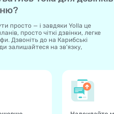
аню?
ти просто — і завдяки Yolla це
нів, просто чіткі дзвінки, легке
фи. Дзвоніть до на Карибські
ди залишайтеся на зв’язку,