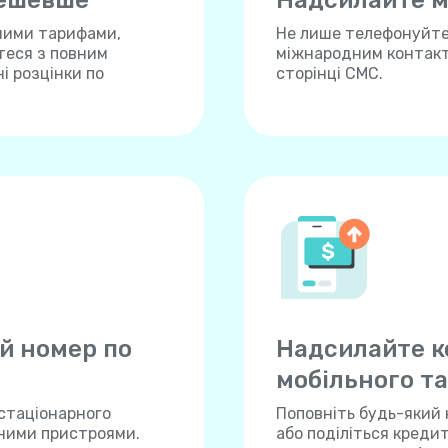
дешевше
Надсилайте м
ними тарифами,
Не лише телефонуйте,
теся з повним
міжнародним контакта
і розцінки по
сторінці СМС.
й номер по
Надсилайте к
мобільного та
 стаціонарного
Поповніть будь-який 
нними пристроями.
або поділіться креди