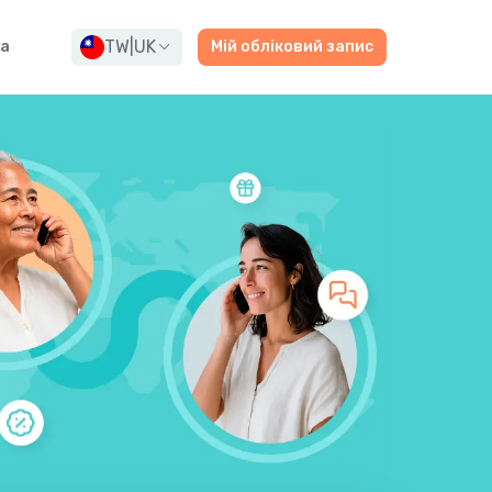
TW
|
UK
а
Мій обліковий запис