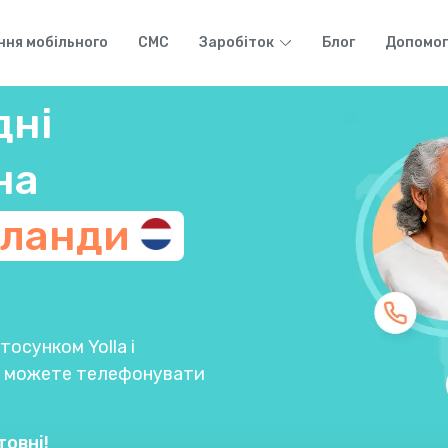
ння мобільного
СМС
Заробіток
Блог
Допомог
дні
на
рланди
осунком Yolla і
Ви можете телефонувати
товні!