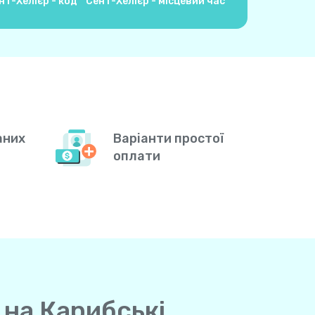
нт-Хелієр - код
Сент-Хелієр - місцевий час
аних
Варіанти простої
оплати
 на Карибські