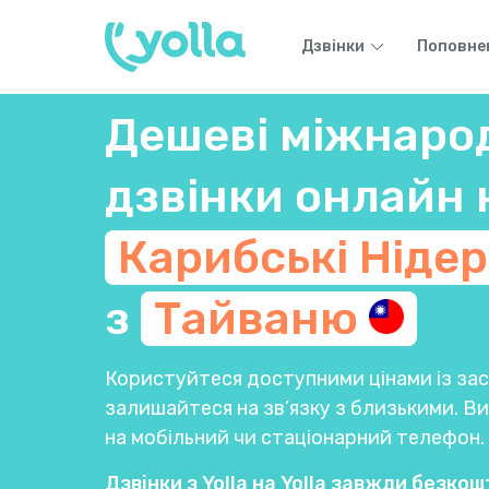
Дзвінки
Поповне
Дешеві міжнаро
дзвінки онлайн 
Карибські
Ніде
з
Тайваню
Користуйтеся доступними цінами із заст
залишайтеся на зв’язку з близькими. 
на мобільний чи стаціонарний телефон.
Дзвінки з Yolla на Yolla завжди безкош