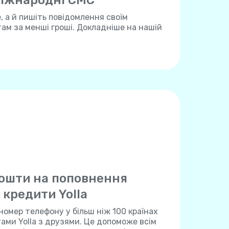
іжнародні СМС
 а й пишіть повідомлення своїм
м за менші гроші. Докладніше на нашій
ошти на поповнення
 кредити Yolla
номер телефону у більш ніж 100 країнах
тами Yolla з друзями. Це допоможе всім