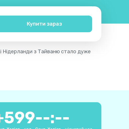
Купити зараз
ькі Нідерланди з Тайваню стало дуже
+
599
--:--