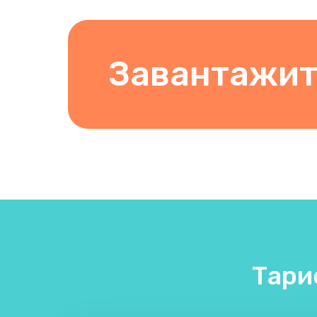
Завантажит
Тари