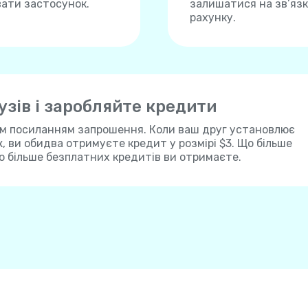
вати застосунок.
залишатися на зв’язку
рахунку.
зів і заробляйте кредити
им посиланням запрошення. Коли ваш друг установлює
ж, ви обидва отримуєте кредит у розмірі $3. Що більше
о більше безплатних кредитів ви отримаєте.