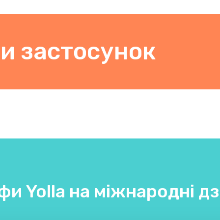
и застосунок
фи Yolla на міжнародні дз