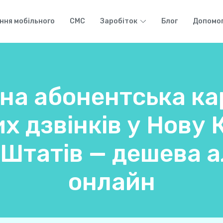
ння мобільного
СМС
Заробіток
Блог
Допомо
на абонентська ка
 дзвінків у Нову 
Штатів — дешева 
онлайн