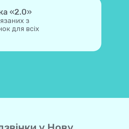
ка «2.0»
'язаних з
ок для всіх
дзвінки у Нову