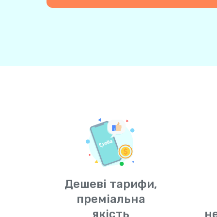
Дешеві тарифи,
преміальна
якість
н