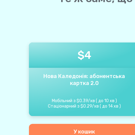
$
4
Нова Каледонія: абонентська
картка 2.0
Мобільний з
$
0.39
/
хв
(
до
10
хв
)
Стаціонарний з
$
0.29
/
хв
(
до
14
хв
)
У кошик