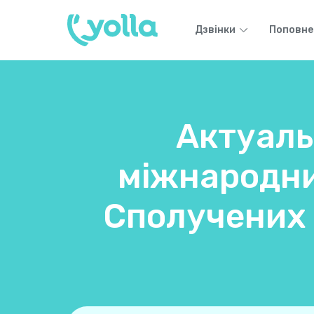
Дзвінки
Поповне
Актуаль
міжнародних
Сполучених 