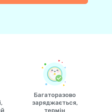
Багаторазово
,
заряджається,
ий
термін