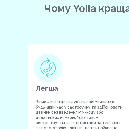
Чому Yolla кращ
Легша
Ви можете відстежувати свої хвилини в
будь-який час у застосунку та здійснювати
дзвінки без введення PIN-коду або
додаткових номерів. Yolla також
синхронізується з контактами на телефоні
та веде історію дзвінків (навіть найкраща