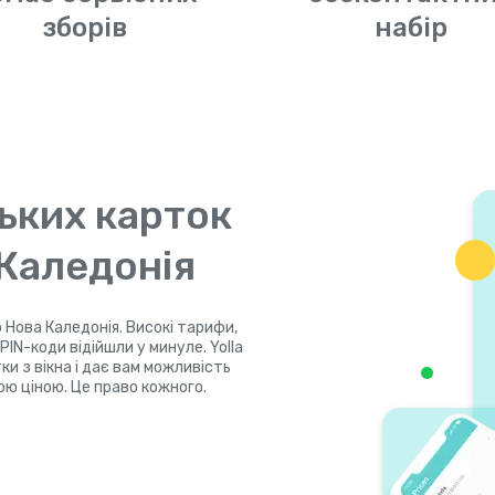
зборів
набір
ьких карток
 Каледонія
 Нова Каледонія. Високі тарифи,
IN-коди відійшли у минуле. Yolla
и з вікна і дає вам можливість
ю ціною. Це право кожного.