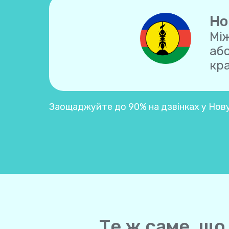
Но
Між
аб
кра
Заощаджуйте до 90% на дзвінках у Нову
Те ж саме, що