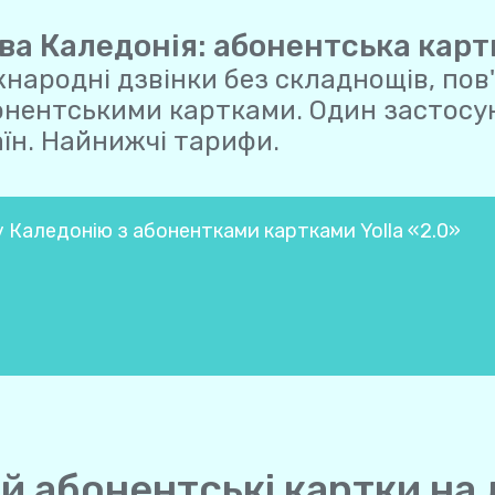
ва Каледонія: абонентська карт
народні дзвінки без складнощів, пов
онентськими картками. Один застосун
їн. Найнижчі тарифи.
 Каледонію з абонентками картками Yolla «2.0»
 й абонентські картки на 