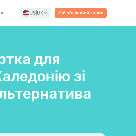
US
|
UK
га
Мій обліковий запис
ртка для
Каледонію зі
альтернатива