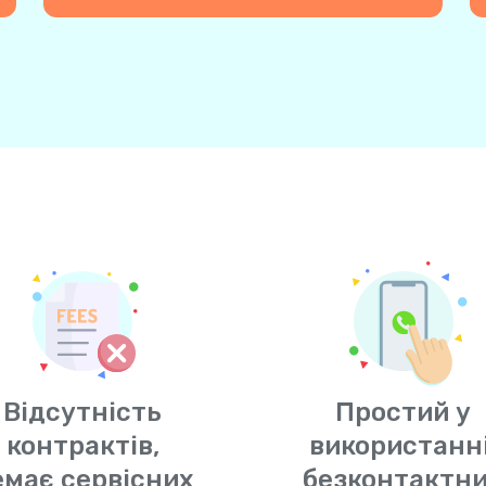
Відсутність
Простий у
контрактів,
використанні
емає сервісних
безконтактн