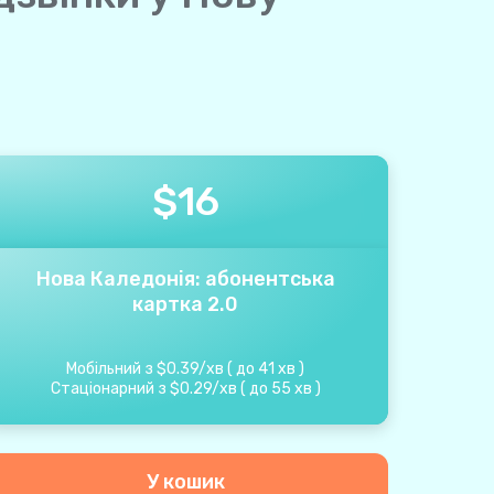
$
16
Нова Каледонія: абонентська
картка 2.0
Мобільний з
$
0.39
/
хв
(
до
41
хв
)
Стаціонарний з
$
0.29
/
хв
(
до
55
хв
)
У кошик