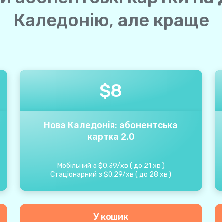
Каледонію, але краще
$
8
Нова Каледонія: абонентська
картка 2.0
Мобільний з
$
0.39
/
хв
(
до
21
хв
)
Стаціонарний з
$
0.29
/
хв
(
до
28
хв
)
У кошик