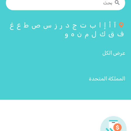
آ
أ
إ
ا
ب
ت
ج
د
ر
ز
س
ص
ط
ع
غ
ف
ق
ك
ل
م
ن
ه
و
عرض الكل
المملكة المتحدة