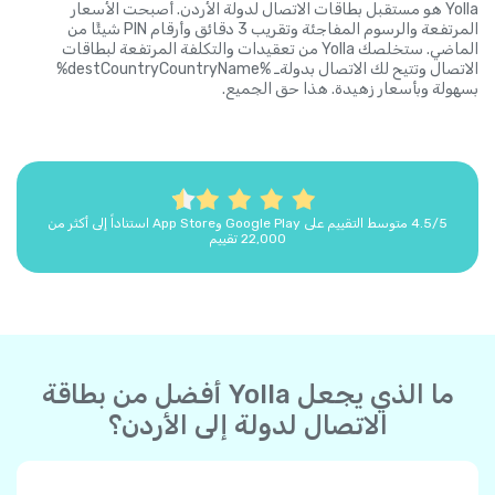
Yolla هو مستقبل بطاقات الاتصال لدولة الأردن. أصبحت الأسعار
المرتفعة والرسوم المفاجئة وتقريب 3 دقائق وأرقام PIN شيئًا من
الماضي. ستخلصك Yolla من تعقيدات والتكلفة المرتفعة لبطاقات
الاتصال وتتيح لك الاتصال بدولةـ %destCountryCountryName%
بسهولة وبأسعار زهيدة. هذا حق الجميع.
4.5/5 متوسط التقييم على Google Play وApp Store استناداً إلى أكثر من
22,000 تقييم
ما الذي يجعل Yolla أفضل من بطاقة
الاتصال لدولة إلى الأردن؟